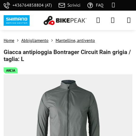
+436764858804 (AT)
Scrivici
FAQ
Home
Abbigliamento
Mantelline, antivento
Giacca antipioggia Bontrager Circuit Rain grigia /
taglia: L
AKCIA