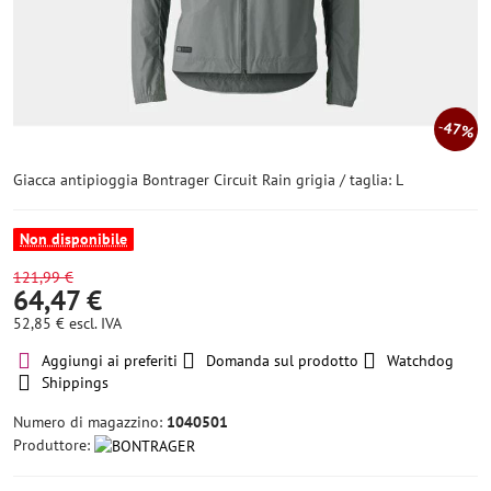
47%
Giacca antipioggia Bontrager Circuit Rain grigia / taglia: L
Non disponibile
121,99 €
64,47 €
52,85 €
escl. IVA
Aggiungi ai preferiti
Domanda sul prodotto
Watchdog
Shippings
Numero di magazzino:
1040501
Produttore: