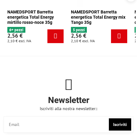
NAMEDSPORT Barretta
NAMEDSPORT Barretta
N
energetica Total Energy
energetica Total Energy mix
e
mirtillo rosso-noce 35g
Tango 35g
c
6+ pezzi
5 pezzi
2,56 €
2,56 €
2,10 €
escl. IVA
2,10 €
escl. IVA
2
Newsletter
Iscriviti alla nostra newsletter::
Iscriviti