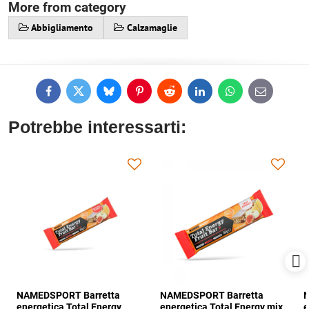
More from category
Abbigliamento
Calzamaglie
Facebook
Twitter
Bluesky
Pinterest
Reddit
LinkedIn
WhatsApp
E-
mail
Potrebbe interessarti:
NAMEDSPORT Barretta
NAMEDSPORT Barretta
N
energetica Total Energy
energetica Total Energy mix
e