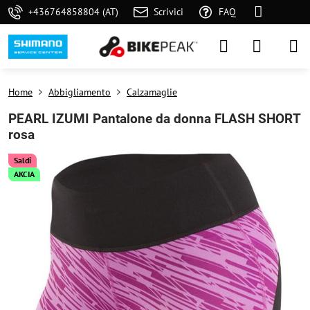
+436764858804 (AT)
Scrivici
FAQ
Home
Abbigliamento
Calzamaglie
PEARL IZUMI Pantalone da donna FLASH SHORT
rosa
Saldi
AKCIA