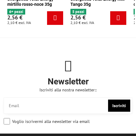
mirtillo rosso-noce 35g
Tango 35g
c
6+ pezzi
5 pezzi
2,56 €
2,56 €
2,10 €
escl. IVA
2,10 €
escl. IVA
2
Newsletter
Iscriviti alla nostra newsletter::
Iscriviti
Voglio iscrivermi alla newsletter via email