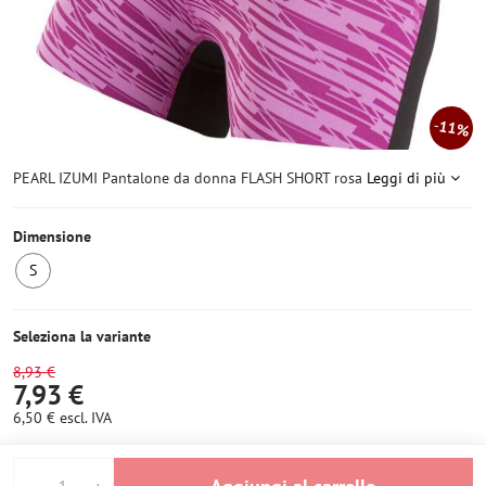
11%
PEARL IZUMI Pantalone da donna FLASH SHORT rosa
Leggi di più
Dimensione
S
Ultimo
pezzo
Seleziona la variante
8,93 €
7,93 €
6,50 €
escl. IVA