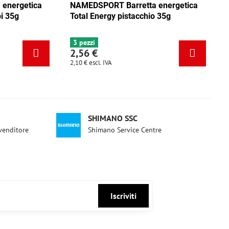
ica
NAMEDSPORT Barretta energetica
NAMEDSPO
ca
Total Energy mix Caraibi 35g
Total Ene
6+ pezzi
3 pezzi
2,56 €
2,56 €
2,10 €
escl. IVA
2,10 €
escl. 
SHIMANO SSC
ivenditore
Shimano Service Centre
Iscriviti