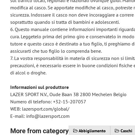
sul traffico locali, regionali e nazionali ovunque guidi. Mant
modifica al casco. Se apportate modifiche al casco, potreste m
sicurezza. Indossare il casco non deve incoraggiare a correre
soprattutto quando si tratta di bambini e adolescenti.
6. Questo manuale contiene informazioni importanti riguardant
cura. Leggetelo prima del primo giro e conservatelo in modo
tutore e questo casco è destinato a tuo figlio, ti preghiamo
assicurarti che tuo figlio lo comprenda bene.
7. La vostra responsabilità in materia di sicurezza non si lim
precauzioni, è necessario essere in buone condizioni fisiche e 
di alcol o droghe.
Informazioni sul produttore
LAZER SPORT N.V., Oude Baan 3B 2800 Mechelen Belgio
Numero di telefono: +32-15-207057
WEB: lazersport.com/global/
E-mail: info@lazersport.com
More from category
Abbigliamento
Caschi