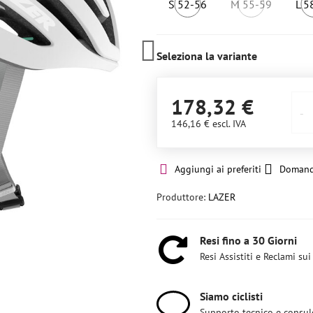
S 52-56
M 55-59
L 5
5
Non
pezzi
disponibile
Seleziona la variante
178,32 €
146,16 €
escl. IVA
Aggiungi ai preferiti
Domand
Produttore:
LAZER
Resi fino a 30 Giorni
Resi Assistiti e Reclami sui
Siamo ciclisti
Supporto tecnico e consul