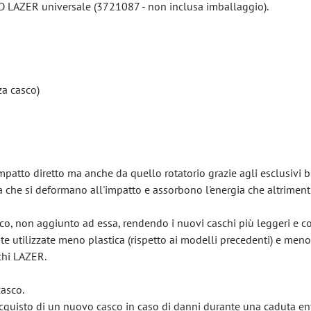
ED LAZER universale (3721087 - non inclusa imballaggio).
za casco)
patto diretto ma anche da quello rotatorio grazie agli esclusivi b
a che si deformano all'impatto e assorbono l'energia che altriment
sco, non aggiunto ad essa, rendendo i nuovi caschi più leggeri e c
te utilizzate meno plastica (rispetto ai modelli precedenti) e meno
chi LAZER.
casco.
acquisto di un nuovo casco in caso di danni durante una caduta en