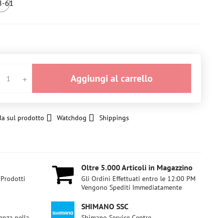
8-61
6+
pezzi
Aggiungi al carrello
a sul prodotto
Watchdog
Shippings
Oltre 5​.000 Articoli in Magazzino
 Prodotti
Gli Ordini Effettuati entro le 12:00 PM
Vengono Spediti Immediatamente
SHIMANO SSC
enza nella
Shimano Service Centre