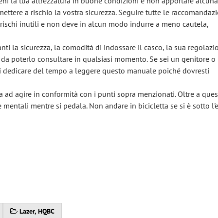
ieni la tua attrezzatura in buone condizioni e non apportare alcuna
ettere a rischio la vostra sicurezza. Seguire tutte le raccomandazi
 rischi inutili e non deve in alcun modo indurre a meno cautela,
i la sicurezza, la comodità di indossare il casco, la sua regolazi
 da poterlo consultare in qualsiasi momento. Se sei un genitore o
 di dedicare del tempo a leggere questo manuale poiché dovresti
ita ad agire in conformità con i punti sopra menzionati. Oltre a ques
mentali mentre si pedala. Non andare in bicicletta se si è sotto l'e
Lazer, HQBC