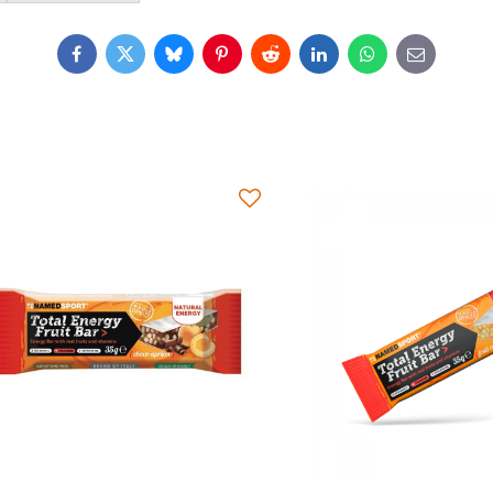
Facebook
Twitter
Bluesky
Pinterest
Reddit
LinkedIn
WhatsApp
E-
mail