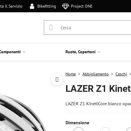
ta il Servizio
Bikefitting
Project ONE
Componenti
Ruote, Copertoni
Home
Abbigliamento
Caschi
LAZER Z1 Kinet
LAZER Z1 KinetiCore bianco op
Dimensione