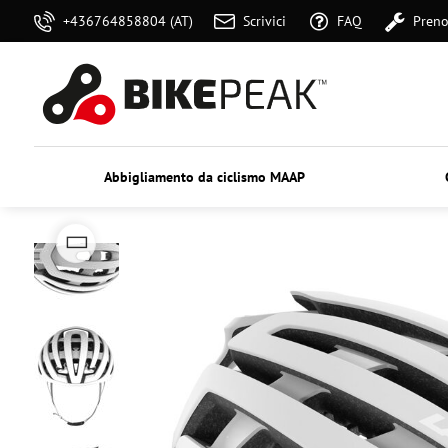
+436764858804 (AT)
Scrivici
FAQ
Preno
Abbigliamento da ciclismo MAAP