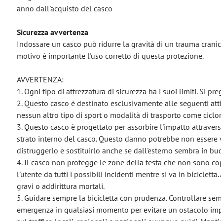
anno dall'acquisto del casco
Sicurezza avvertenza
Indossare un casco può ridurre la gravità di un trauma cranico
motivo è importante l'uso corretto di questa protezione.
AVVERTENZA:
1. Ogni tipo di attrezzatura di sicurezza ha i suoi limiti. Si p
2. Questo casco è destinato esclusivamente alle seguenti attiv
nessun altro tipo di sport o modalità di trasporto come ciclom
3. Questo casco è progettato per assorbire l'impatto attraver
strato interno del casco. Questo danno potrebbe non essere vi
distruggerlo e sostituirlo anche se dall'esterno sembra in bu
4. Il casco non protegge le zone della testa che non sono co
l'utente da tutti i possibili incidenti mentre si va in biciclett
gravi o addirittura mortali.
5. Guidare sempre la bicicletta con prudenza. Controllare sem
emergenza in qualsiasi momento per evitare un ostacolo imprevi