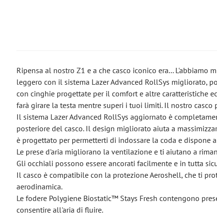
Ripensa al nostro Z1 e a che casco iconico era... L'abbiamo 
leggero con il sistema Lazer Advanced RollSys migliorato, p
con cinghie progettate per il comfort e altre caratteristiche 
farà girare la testa mentre superi i tuoi limiti. Il nostro casc
Il sistema Lazer Advanced RollSys aggiornato è completamente
posteriore del casco. Il design migliorato aiuta a massimizzar
è progettato per permetterti di indossare la coda e dispone a
Le prese d'aria migliorano la ventilazione e ti aiutano a rim
Gli occhiali possono essere ancorati facilmente e in tutta sicu
Il casco è compatibile con la protezione Aeroshell, che ti p
aerodinamica.
Le fodere Polygiene Biostatic™ Stays Fresh contengono prese 
consentire all'aria di fluire.