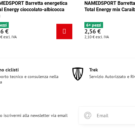
 Barretta energetica
NAMEDSPORT Barretta energet
y mix Tango 35g
Total Energy cioccolato-albicoc
35g
4 pezzi
2,56 €
2,10 €
escl. IVA
o ciclisti
Trek
orto tecnico e consulenza nella
Servizio Autorizzato e R
ta
o iscrivermi alla newsletter via email