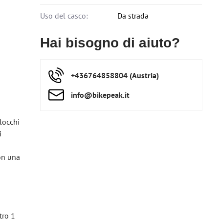
Uso del casco:
Da strada
Hai bisogno di aiuto?
+436764858804 (Austria)
info​@bikepeak​.it
locchi
i
on una
tro 1