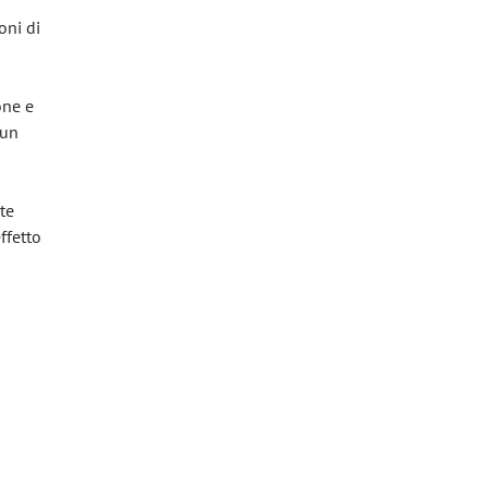
oni di
one e
 un
te
ffetto