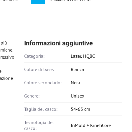
Informazioni aggiuntive
 più
amiche,
Categoria:
Lazer, HQBC
gressivo
Colore di base:
Bianca
e
lazione
Colore secondario:
Nera
Genere:
Unisex
Taglia del casco:
54-63 cm
Tecnologia del
InMold + KinetiCore
casco: