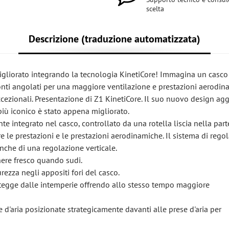
scelta
Descrizione (traduzione automatizzata)
migliorato integrando la tecnologia KinetiCore! Immagina un casco
onti angolati per una maggiore ventilazione e prestazioni aerodin
eccezionali. Presentazione di Z1 KinetiCore. Il suo nuovo design ag
o più iconico è stato appena migliorato.
 integrato nel casco, controllato da una rotella liscia nella part
e le prestazioni e le prestazioni aerodinamiche. Il sistema di rego
nche di una regolazione verticale.
anere fresco quando sudi.
rezza negli appositi fori del casco.
rotegge dalle intemperie offrendo allo stesso tempo maggiore
d'aria posizionate strategicamente davanti alle prese d'aria per