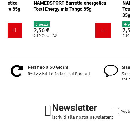
NAMEDSPORT Barretta energetica
NAMEDSPORT
Total Energy mirtillo rosso-noce 35g
Total Energ
6+ pezzi
5 pezzi
2,56 €
2,56 €
2,10 €
escl. IVA
2,10 €
escl. IVA
Resi fino a 30 Giorni
Siam
Resi Assistiti e Reclami sui Prodotti
Supp
scel
Newsletter
Vogli
Iscriviti alla nostra newsletter::