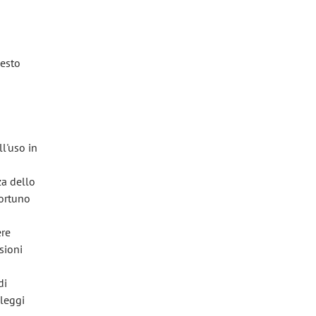
uesto
l'uso in
za dello
portuno
ere
sioni
di
 leggi