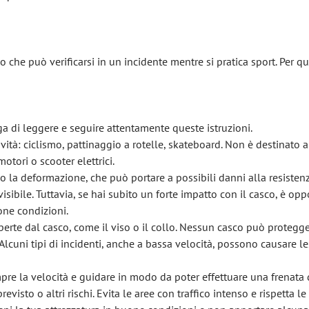
 che può verificarsi in un incidente mentre si pratica sport. Per q
rega di leggere e seguire attentamente queste istruzioni.
ità: ciclismo, pattinaggio a rotelle, skateboard. Non è destinato al
otori o scooter elettrici.
so la deformazione, che può portare a possibili danni alla resisten
sibile. Tuttavia, se hai subito un forte impatto con il casco, è op
one condizioni.
perte dal casco, come il viso o il collo. Nessun casco può protegg
a. Alcuni tipi di incidenti, anche a bassa velocità, possono causare le
pre la velocità e guidare in modo da poter effettuare una frenata 
sto o altri rischi. Evita le aree con traffico intenso e rispetta le