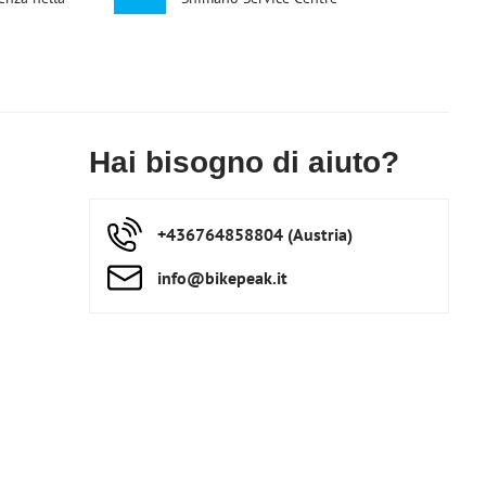
Hai bisogno di aiuto?
+436764858804 (Austria)
info​@bikepeak​.it