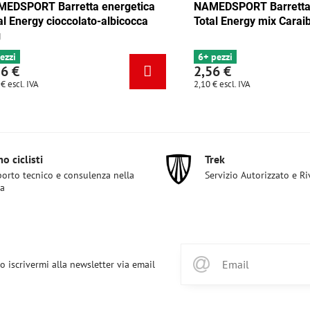
 Barretta energetica
NAMEDSPORT Barretta energet
y mix Tango 35g
Total Energy cioccolato-albicoc
35g
4 pezzi
2,56 €
2,10 €
escl. IVA
o ciclisti
Trek
orto tecnico e consulenza nella
Servizio Autorizzato e R
ta
o iscrivermi alla newsletter via email