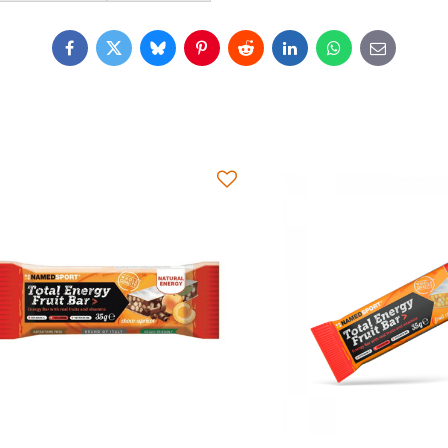
Facebook
Twitter
Bluesky
Pinterest
Reddit
LinkedIn
WhatsApp
E-
mail