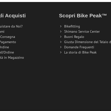
li Acquisti
Scopri Bike Peak™
uistare da Noi?
Bikefitting
ami
Shimano Service Center
i Consegna
Buoni Regalo
 Pagamento
Giusta Dimensione del Telaio de
Ordine
Domande Frequenti
ell'Ordine
La storia di Bike Peak
ità in Magazzino