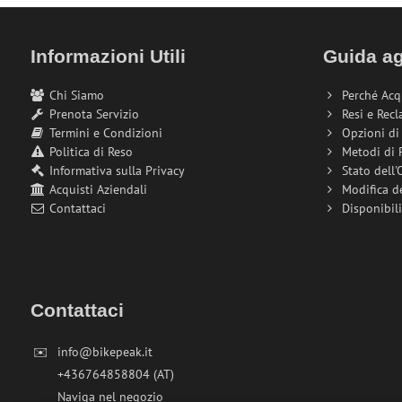
Informazioni Utili
Guida ag
Chi Siamo
Perché Acq
Prenota Servizio
Resi e Recl
Termini e Condizioni
Opzioni d
Politica di Reso
Metodi di
Informativa sulla Privacy
Stato dell'
Acquisti Aziendali
Modifica d
Contattaci
Disponibil
Contattaci
✉️
info@bikepeak.it
+436764858804 (AT)
Naviga nel negozio