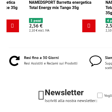
NAMEDSPORT Barretta energetica
NAMEDSPORT
Total Energy mirtillo rosso-noce 35g
Total Energ
6+ pezzi
5 pezzi
2,56 €
2,56 €
2,10 €
escl. IVA
2,10 €
escl. IVA
Resi fino a 30 Giorni
Siam
Resi Assistiti e Reclami sui Prodotti
Supp
scel
Newsletter
Vogli
Iscriviti alla nostra newsletter::