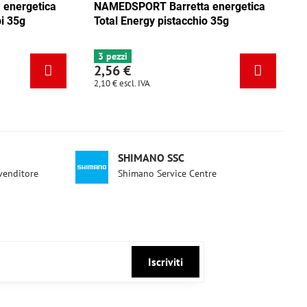
ica
NAMEDSPORT Barretta energetica
NAMEDSPO
ca
Total Energy mix Caraibi 35g
Total Ene
6+ pezzi
3 pezzi
2,56 €
2,56 €
2,10 €
escl. IVA
2,10 €
escl. 
SHIMANO SSC
ivenditore
Shimano Service Centre
Iscriviti