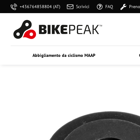
+436764858804 (AT)
Scrivici
FAQ
Preno
Abbigliamento da ciclismo MAAP