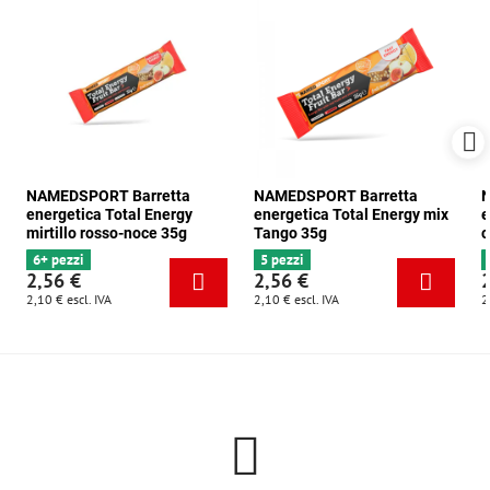
NAMEDSPORT Barretta
NAMEDSPORT Barretta
N
energetica Total Energy
energetica Total Energy mix
e
mirtillo rosso-noce 35g
Tango 35g
c
6+ pezzi
5 pezzi
2,56 €
2,56 €
2,10 €
escl. IVA
2,10 €
escl. IVA
2