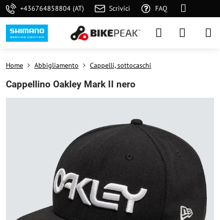
+436764858804 (AT)
Scrivici
FAQ
Home
Abbigliamento
Cappelli, sottocaschi
Cappellino Oakley Mark II nero