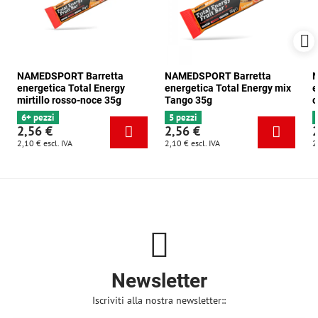
NAMEDSPORT Barretta
NAMEDSPORT Barretta
N
energetica Total Energy
energetica Total Energy mix
e
mirtillo rosso-noce 35g
Tango 35g
c
6+ pezzi
5 pezzi
2,56 €
2,56 €
2,10 €
escl. IVA
2,10 €
escl. IVA
2
Newsletter
Iscriviti alla nostra newsletter::