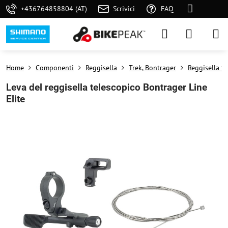
+436764858804 (AT)
Scrivici
FAQ
Home
Componenti
Reggisella
Trek, Bontrager
Reggisella te
Leva del reggisella telescopico Bontrager Line
Elite