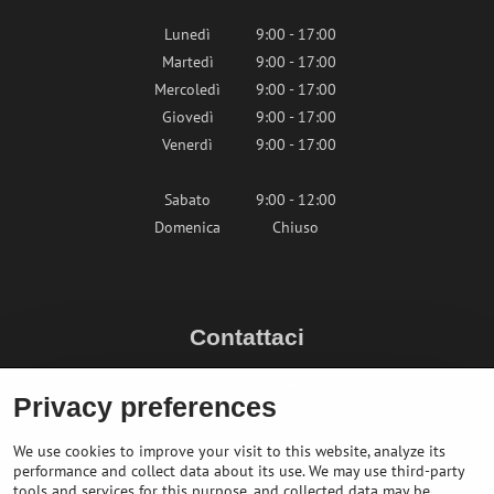
Lunedì
9:00 - 17:00
Martedì
9:00 - 17:00
Mercoledì
9:00 - 17:00
Giovedì
9:00 - 17:00
Venerdì
9:00 - 17:00
Sabato
9:00 - 12:00
Domenica
Chiuso
Contattaci
info@bikepeak.it
Privacy preferences
+436764858804 (AT)
Naviga nel negozio
We use cookies to improve your visit to this website, analyze its
performance and collect data about its use. We may use third-party
tools and services for this purpose, and collected data may be