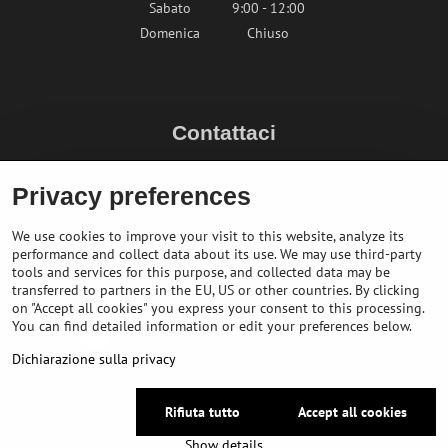
Sabato
9:00 - 12:00
Domenica
Chiuso
Contattaci
info@bikepeak.it
Privacy preferences
+436764858804 (AT)
Naviga nel negozio
We use cookies to improve your visit to this website, analyze its
performance and collect data about its use. We may use third-party
tools and services for this purpose, and collected data may be
transferred to partners in the EU, US or other countries. By clicking
on "Accept all cookies" you express your consent to this processing.
You can find detailed information or edit your preferences below.
Dichiarazione sulla privacy
Rifiuta tutto
Accept all cookies
©
2026
Copyright
Preferenze sulla privacy
Dichiarazione sulla privacy
Show details
Website created with:
BiznisWeb.sk