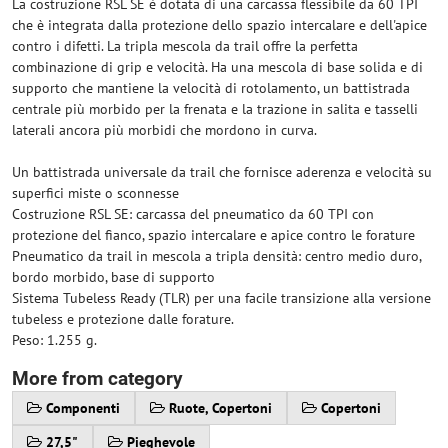
La costruzione RSL SE è dotata di una carcassa flessibile da 60 TPI
che è integrata dalla protezione dello spazio intercalare e dell'apice
contro i difetti. La tripla mescola da trail offre la perfetta
combinazione di grip e velocità. Ha una mescola di base solida e di
supporto che mantiene la velocità di rotolamento, un battistrada
centrale più morbido per la frenata e la trazione in salita e tasselli
laterali ancora più morbidi che mordono in curva.
Un battistrada universale da trail che fornisce aderenza e velocità su
superfici miste o sconnesse
Costruzione RSL SE: carcassa del pneumatico da 60 TPI con
protezione del fianco, spazio intercalare e apice contro le forature
Pneumatico da trail in mescola a tripla densità: centro medio duro,
bordo morbido, base di supporto
Sistema Tubeless Ready (TLR) per una facile transizione alla versione
tubeless e protezione dalle forature.
Peso: 1.255 g.
More from category
Componenti
Ruote, Copertoni
Copertoni
27,5"
Pieghevole