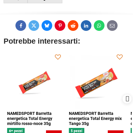
Facebook
Twitter
Bluesky
Pinterest
Reddit
LinkedIn
WhatsApp
E-
mail
Potrebbe interessarti:
NAMEDSPORT Barretta
NAMEDSPORT Barretta
N
energetica Total Energy
energetica Total Energy mix
e
mirtillo rosso-noce 35g
Tango 35g
c
6+ pezzi
5 pezzi