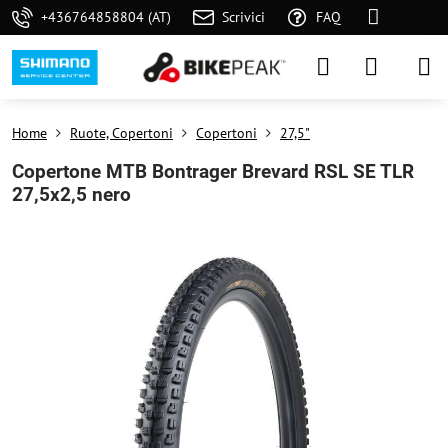
+436764858804 (AT)
Scrivici
FAQ
Home
Ruote, Copertoni
Copertoni
27,5"
Copertone MTB Bontrager Brevard RSL SE TLR
27,5x2,5 nero