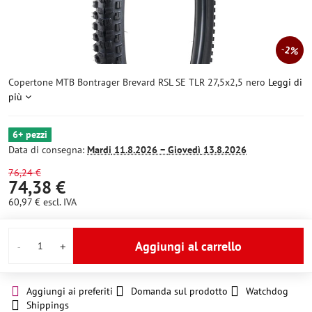
2%
Copertone MTB Bontrager Brevard RSL SE TLR 27,5x2,5 nero
Leggi di
più
6+ pezzi
Data di consegna:
Mardi
11.8.2026 −
Giovedì
13.8.2026
76,24 €
74,38 €
60,97 €
escl. IVA
Aggiungi al carrello
Aggiungi ai preferiti
Domanda sul prodotto
Watchdog
Shippings