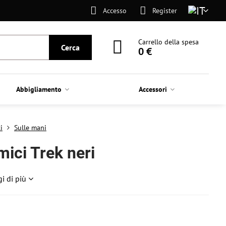
Accesso
Register
Carrello della spesa
Cerca
0 €
Abbigliamento
Accessori
i
Sulle mani
ici Trek neri
i di più