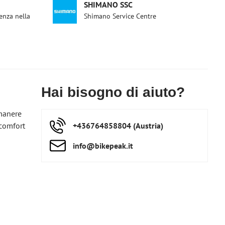
SHIMANO SSC
enza nella
Shimano Service Centre
Hai bisogno di aiuto?
imanere
 comfort
+436764858804 (Austria)
info​@bikepeak​.it