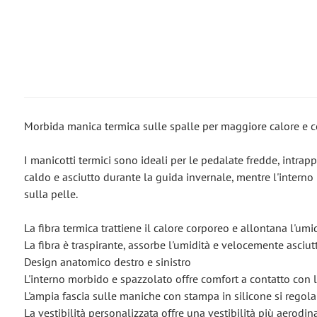
Morbida manica termica sulle spalle per maggiore calore e c
I manicotti termici sono ideali per le pedalate fredde, intr
caldo e asciutto durante la guida invernale, mentre l'interno 
sulla pelle.
La fibra termica trattiene il calore corporeo e allontana l'umi
La fibra è traspirante, assorbe l'umidità e velocemente asciut
Design anatomico destro e sinistro
L'interno morbido e spazzolato offre comfort a contatto con l
L'ampia fascia sulle maniche con stampa in silicone si regola
La vestibilità personalizzata offre una vestibilità più aerodin