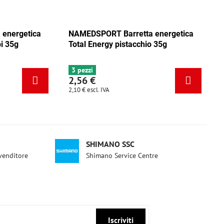
ica
NAMEDSPORT Barretta energetica
NAMEDSPO
ca
Total Energy mix Caraibi 35g
Total Ene
6+ pezzi
3 pezzi
2,56 €
2,56 €
2,10 €
escl. IVA
2,10 €
escl. 
SHIMANO SSC
ivenditore
Shimano Service Centre
Iscriviti