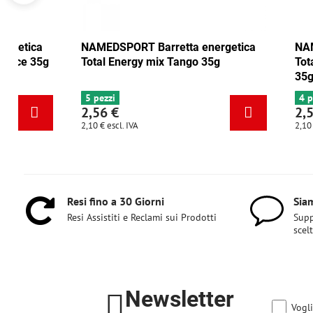
NAMEDSPORT Barretta energetica
NAMEDSPORT
Total Energy mirtillo rosso-noce 35g
Total Energ
6+ pezzi
5 pezzi
2,56 €
2,56 €
2,10 €
escl. IVA
2,10 €
escl. IVA
Resi fino a 30 Giorni
Siam
Resi Assistiti e Reclami sui Prodotti
Supp
scel
Newsletter
Vogli