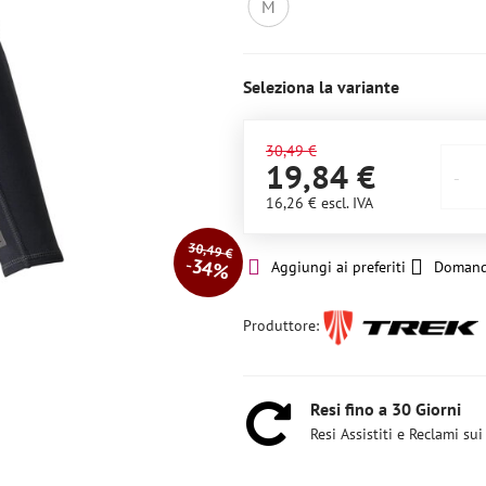
M
Non
disponibile
Seleziona la variante
30,49 €
19,84 €
16,26 €
escl. IVA
30,49 €
34%
Aggiungi ai preferiti
Domand
Produttore:
Resi fino a 30 Giorni
Resi Assistiti e Reclami sui