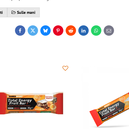
ti
Sulle mani
Facebook
Twitter
Bluesky
Pinterest
Reddit
LinkedIn
WhatsApp
E-
mail