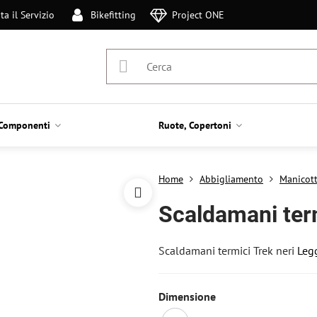
ta il Servizio
Bikefitting
Project ONE
Componenti
Ruote, Copertoni
Home
Abbigliamento
Manicott
Scaldamani term
Scaldamani termici Trek neri
Legg
Dimensione