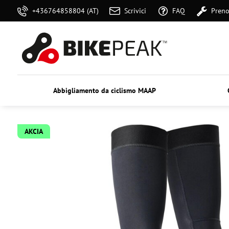
+436764858804 (AT)
Scrivici
FAQ
Preno
Abbigliamento da ciclismo MAAP
AKCIA