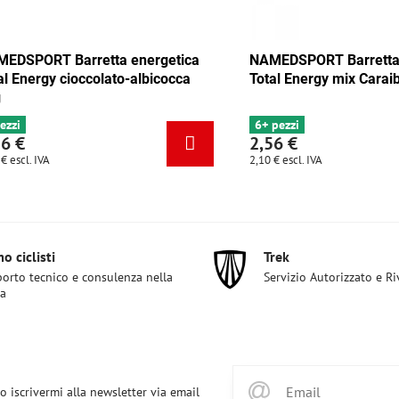
 Barretta energetica
NAMEDSPORT Barretta energet
y mix Tango 35g
Total Energy cioccolato-albicoc
35g
4 pezzi
2,56 €
2,10 €
escl. IVA
o ciclisti
Trek
orto tecnico e consulenza nella
Servizio Autorizzato e R
ta
o iscrivermi alla newsletter via email