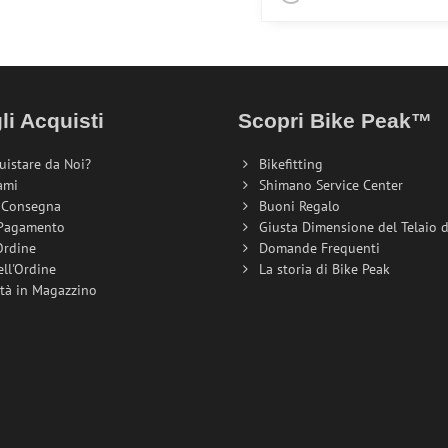
li Acquisti
Scopri Bike Peak™
uistare da Noi?
Bikefitting
ami
Shimano Service Center
i Consegna
Buoni Regalo
 Pagamento
Giusta Dimensione del Telaio de
Ordine
Domande Frequenti
ell'Ordine
La storia di Bike Peak
ità in Magazzino