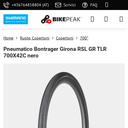
+436764858804 (AT)
Scrivici
FAQ
Home
Ruote, Copertoni
Copertoni
700"
Pneumatico Bontrager Girona RSL GR TLR
700X42C nero