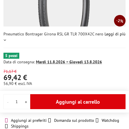
2%
Pneumatico Bontrager Girona RSL GR TLR 700X42C nero
Leggi di più
5 pezzi
Data di consegna:
Mardi
11.8.2026 −
Giovedì
13.8.2026
71,17 €
69,42 €
56,90 €
escl. IVA
Aggiungi al carrello
Aggiungi ai preferiti
Domanda sul prodotto
Watchdog
Shippings