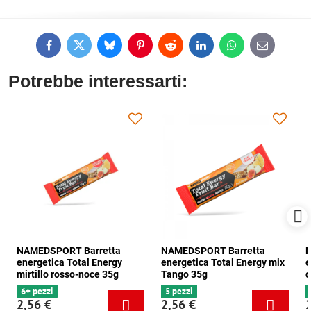
Facebook
Twitter
Bluesky
Pinterest
Reddit
LinkedIn
WhatsApp
E-
mail
Potrebbe interessarti:
NAMEDSPORT Barretta
NAMEDSPORT Barretta
N
energetica Total Energy
energetica Total Energy mix
e
mirtillo rosso-noce 35g
Tango 35g
c
6+ pezzi
5 pezzi
2,56 €
2,56 €