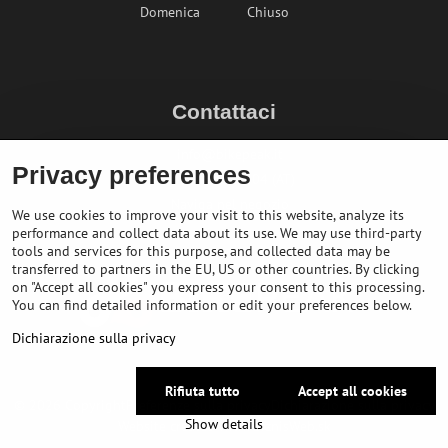
Domenica
Chiuso
Contattaci
info@bikepeak.it
Privacy preferences
+436764858804 (AT)
Naviga nel negozio
We use cookies to improve your visit to this website, analyze its
performance and collect data about its use. We may use third-party
tools and services for this purpose, and collected data may be
transferred to partners in the EU, US or other countries. By clicking
on "Accept all cookies" you express your consent to this processing.
You can find detailed information or edit your preferences below.
Dichiarazione sulla privacy
Rifiuta tutto
Accept all cookies
©
2026
Copyright
Preferenze sulla privacy
Dichiarazione sulla privacy
Show details
Website created with:
BiznisWeb.sk