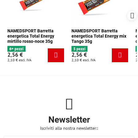
NAMEDSPORT Barretta
NAMEDSPORT Barretta
N
energetica Total Energy
energetica Total Energy mix
e
mirtillo rosso-noce 35g
Tango 35g
c
6+ pezzi
5 pezzi
2,56 €
2,56 €
2,10 €
escl. IVA
2,10 €
escl. IVA
2
Newsletter
Iscriviti alla nostra newsletter::