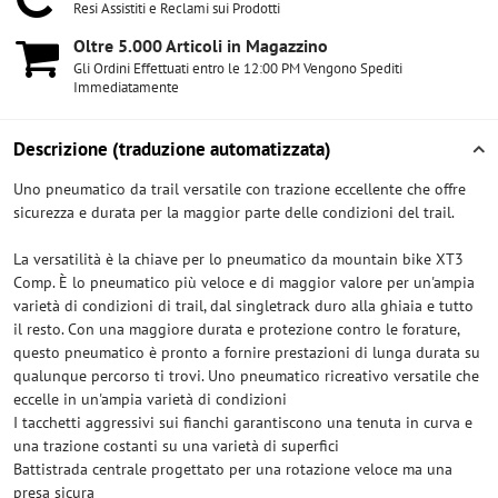
Resi Assistiti e Reclami sui Prodotti
Oltre 5​.000 Articoli in Magazzino
Gli Ordini Effettuati entro le 12:00 PM Vengono Spediti
Immediatamente
Descrizione (traduzione automatizzata)
Uno pneumatico da trail versatile con trazione eccellente che offre
sicurezza e durata per la maggior parte delle condizioni del trail.
La versatilità è la chiave per lo pneumatico da mountain bike XT3
Comp. È lo pneumatico più veloce e di maggior valore per un'ampia
varietà di condizioni di trail, dal singletrack duro alla ghiaia e tutto
il resto. Con una maggiore durata e protezione contro le forature,
questo pneumatico è pronto a fornire prestazioni di lunga durata su
qualunque percorso ti trovi. Uno pneumatico ricreativo versatile che
eccelle in un'ampia varietà di condizioni
I tacchetti aggressivi sui fianchi garantiscono una tenuta in curva e
una trazione costanti su una varietà di superfici
Battistrada centrale progettato per una rotazione veloce ma una
presa sicura