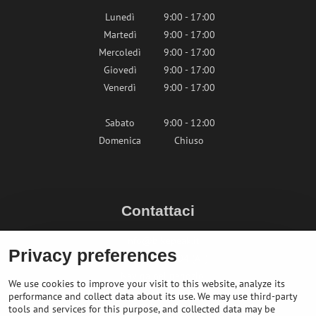
Lunedì
9:00 - 17:00
Martedì
9:00 - 17:00
Mercoledì
9:00 - 17:00
Giovedì
9:00 - 17:00
Venerdì
9:00 - 17:00
Sabato
9:00 - 12:00
Domenica
Chiuso
Contattaci
info@bikepeak.it
Privacy preferences
+436764858804 (AT)
Naviga nel negozio
We use cookies to improve your visit to this website, analyze its
performance and collect data about its use. We may use third-party
tools and services for this purpose, and collected data may be