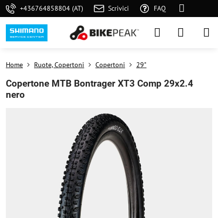
+436764858804 (AT)
Scrivici
FAQ
Home
Ruote, Copertoni
Copertoni
29"
Copertone MTB Bontrager XT3 Comp 29x2.4
nero