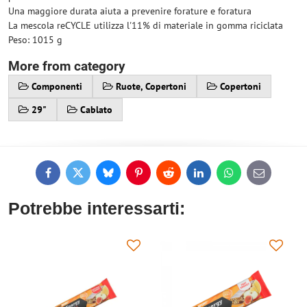
Una maggiore durata aiuta a prevenire forature e foratura
La mescola reCYCLE utilizza l'11% di materiale in gomma riciclata
Peso: 1015 g
More from category
Componenti
Ruote, Copertoni
Copertoni
29"
Cablato
Facebook
Twitter
Bluesky
Pinterest
Reddit
LinkedIn
WhatsApp
E-
mail
Potrebbe interessarti: