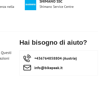
SHIMANO SSC
enza nella
Shimano Service Centre
Hai bisogno di aiuto?
. Questi
azioni
+436764858804 (Austria)
info​@bikepeak​.it