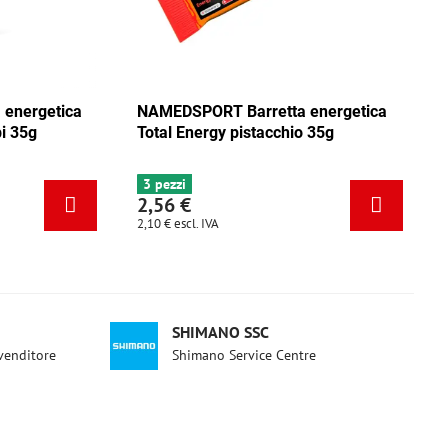
ica
NAMEDSPORT Barretta energetica
NAMEDSPO
ca
Total Energy mix Caraibi 35g
Total Ene
6+ pezzi
3 pezzi
2,56 €
2,56 €
2,10 €
escl. IVA
2,10 €
escl. 
SHIMANO SSC
ivenditore
Shimano Service Centre