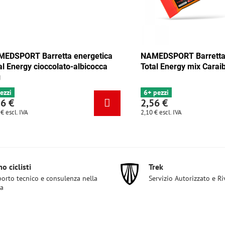
 Barretta energetica
NAMEDSPORT Barretta energet
y mix Tango 35g
Total Energy cioccolato-albicoc
35g
4 pezzi
2,56 €
2,10 €
escl. IVA
o ciclisti
Trek
orto tecnico e consulenza nella
Servizio Autorizzato e R
ta