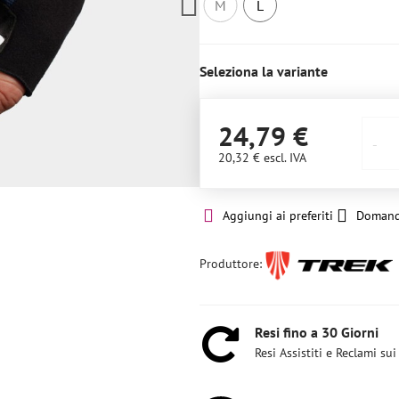
M
L
Non
2
disponibile
pezzi
Seleziona la variante
24,79 €
20,32 €
escl. IVA
Aggiungi ai preferiti
Domand
Produttore:
Resi fino a 30 Giorni
Resi Assistiti e Reclami sui