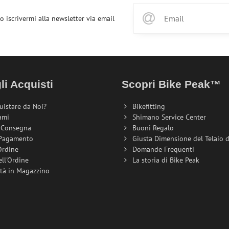
o iscrivermi alla newsletter via email
li Acquisti
Scopri Bike Peak™
uistare da Noi?
Bikefitting
ami
Shimano Service Center
i Consegna
Buoni Regalo
 Pagamento
Giusta Dimensione del Telaio de
Ordine
Domande Frequenti
ell'Ordine
La storia di Bike Peak
ità in Magazzino