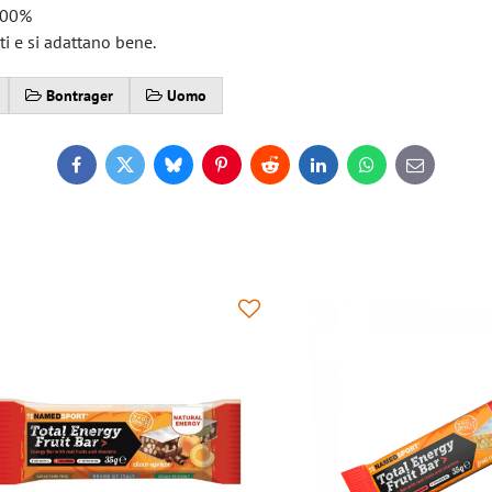
 100%
ti e si adattano bene.
Bontrager
Uomo
Facebook
Twitter
Bluesky
Pinterest
Reddit
LinkedIn
WhatsApp
E-
mail