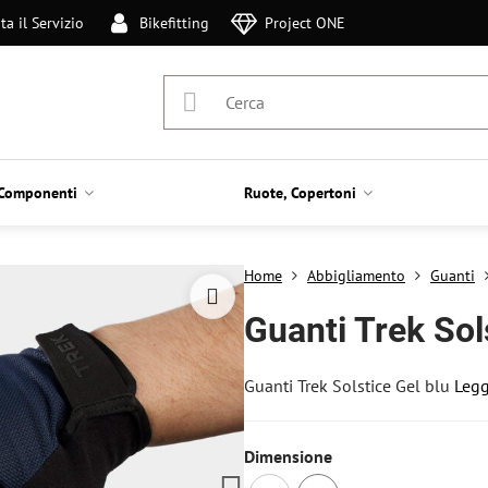
ta il Servizio
Bikefitting
Project ONE
Componenti
Ruote, Copertoni
Home
Abbigliamento
Guanti
Guanti Trek Sol
Guanti Trek Solstice Gel blu
Legg
Dimensione