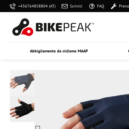
+436764858804 (AT)
Scrivici
FAQ
Preno
Abbigliamento da ciclismo MAAP