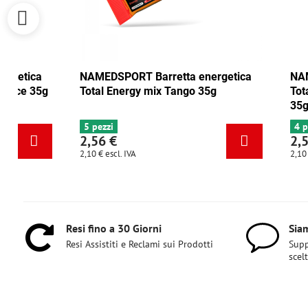
NAMEDSPORT Barretta energetica
NAMEDSPORT
Total Energy mirtillo rosso-noce 35g
Total Energ
6+ pezzi
5 pezzi
2,56 €
2,56 €
2,10 €
escl. IVA
2,10 €
escl. IVA
Resi fino a 30 Giorni
Siam
Resi Assistiti e Reclami sui Prodotti
Supp
scel