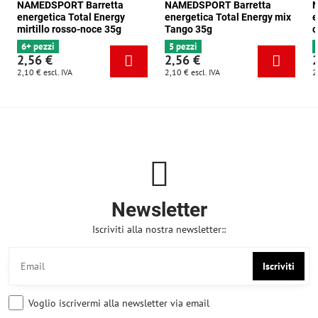
NAMEDSPORT Barretta
NAMEDSPORT Barretta
N
energetica Total Energy
energetica Total Energy mix
e
mirtillo rosso-noce 35g
Tango 35g
c
6+ pezzi
5 pezzi
2,56 €
2,56 €
2,10 €
escl. IVA
2,10 €
escl. IVA
2
Newsletter
Iscriviti alla nostra newsletter::
Iscriviti
Voglio iscrivermi alla newsletter via email