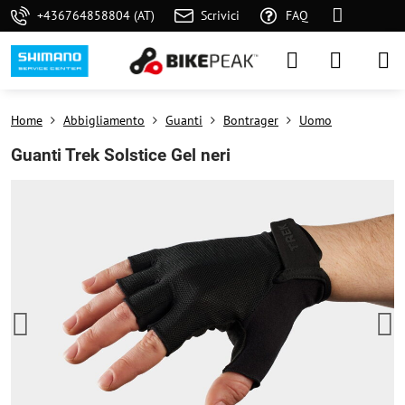
+436764858804 (AT)
Scrivici
FAQ
Home
Abbigliamento
Guanti
Bontrager
Uomo
Guanti Trek Solstice Gel neri