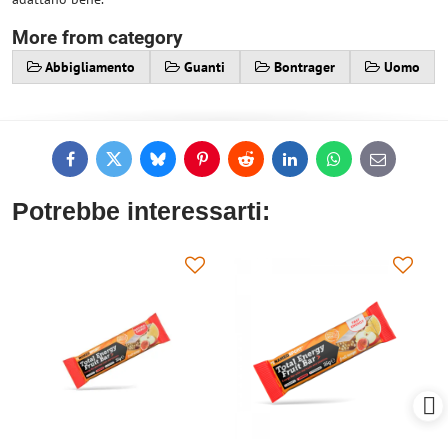
More from category
Abbigliamento
Guanti
Bontrager
Uomo
Facebook
Twitter
Bluesky
Pinterest
Reddit
LinkedIn
WhatsApp
E-
mail
Potrebbe interessarti: