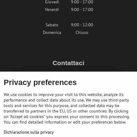
Giovedì
9:00 - 17:00
Venerdì
9:00 - 17:00
Sabato
9:00 - 12:00
Domenica
Chiuso
Contattaci
info@bikepeak.it
Privacy preferences
+436764858804 (AT)
Naviga nel negozio
We use cookies to improve your visit to this website, analyze its
performance and collect data about its use. We may use third-party
tools and services for this purpose, and collected data may be
transferred to partners in the EU, US or other countries. By clicking
on "Accept all cookies" you express your consent to this processing.
You can find detailed information or edit your preferences below.
Dichiarazione sulla privacy