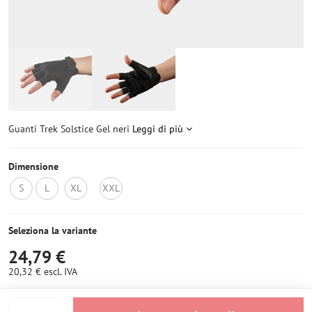
Guanti Trek Solstice Gel neri
Leggi di più
Dimensione
S
L
XL
XXL
Non
Non
Non
Non
disponibile
disponibile
disponibile
disponibile
Seleziona la variante
24,79 €
20,32 €
escl. IVA