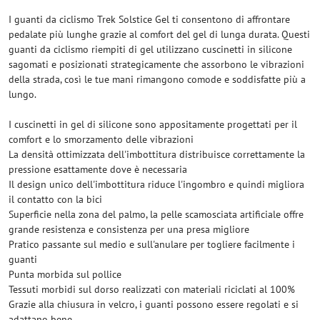
I guanti da ciclismo Trek Solstice Gel ti consentono di affrontare
pedalate più lunghe grazie al comfort del gel di lunga durata. Questi
guanti da ciclismo riempiti di gel utilizzano cuscinetti in silicone
sagomati e posizionati strategicamente che assorbono le vibrazioni
della strada, così le tue mani rimangono comode e soddisfatte più a
lungo.
I cuscinetti in gel di silicone sono appositamente progettati per il
comfort e lo smorzamento delle vibrazioni
La densità ottimizzata dell'imbottitura distribuisce correttamente la
pressione esattamente dove è necessaria
Il design unico dell'imbottitura riduce l'ingombro e quindi migliora
il contatto con la bici
Superficie nella zona del palmo, la pelle scamosciata artificiale offre
grande resistenza e consistenza per una presa migliore
Pratico passante sul medio e sull'anulare per togliere facilmente i
guanti
Punta morbida sul pollice
Tessuti morbidi sul dorso realizzati con materiali riciclati al 100%
Grazie alla chiusura in velcro, i guanti possono essere regolati e si
adattano bene.