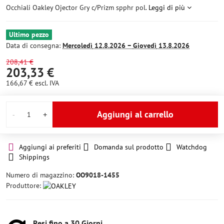
Occhiali Oakley Ojector Gry c/Prizm spphr pol.
Leggi di più
Ultimo pezzo
Data di consegna:
Mercoledì
12.8.2026 −
Giovedì
13.8.2026
208,41 €
203,33 €
166,67 €
escl. IVA
Aggiungi al carrello
Aggiungi ai preferiti
Domanda sul prodotto
Watchdog
Shippings
Numero di magazzino:
OO9018-1455
Produttore:
Resi fino a 30 Giorni