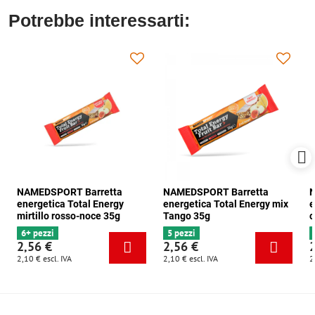
Potrebbe interessarti:
NAMEDSPORT Barretta
NAMEDSPORT Barretta
N
energetica Total Energy
energetica Total Energy mix
e
mirtillo rosso-noce 35g
Tango 35g
c
6+ pezzi
5 pezzi
2,56 €
2,56 €
2,10 €
escl. IVA
2,10 €
escl. IVA
2