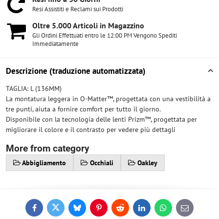
Resi Assistiti e Reclami sui Prodotti
Oltre 5​.000 Articoli in Magazzino
Gli Ordini Effettuati entro le 12:00 PM Vengono Spediti
Immediatamente
Descrizione (traduzione automatizzata)
TAGLIA: L (136MM)
La montatura leggera in O-Matter™, progettata con una vestibilità a
tre punti, aiuta a fornire comfort per tutto il giorno.
Disponibile con la tecnologia delle lenti Prizm™, progettata per
migliorare il colore e il contrasto per vedere più dettagli
More from category
Abbigliamento
Occhiali
Oakley
Facebook
Twitter
Bluesky
Pinterest
Reddit
LinkedIn
WhatsApp
E-
mail