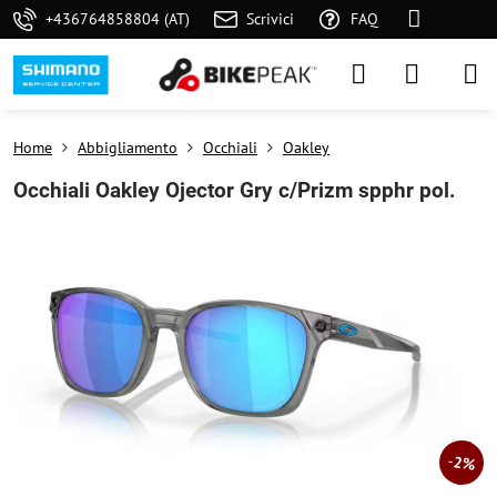
+436764858804 (AT)
Scrivici
FAQ
Home
Abbigliamento
Occhiali
Oakley
Occhiali Oakley Ojector Gry c/Prizm spphr pol.
2%