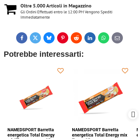
Oltre 5​.000 Articoli in Magazzino
Gli Ordini Effettuati entro le 12:00 PM Vengono Spediti
Immediatamente
Facebook
Twitter
Bluesky
Pinterest
Reddit
LinkedIn
WhatsApp
E-
mail
Potrebbe interessarti:
NAMEDSPORT Barretta
NAMEDSPORT Barretta
N
energetica Total Energy
energetica Total Energy mix
e