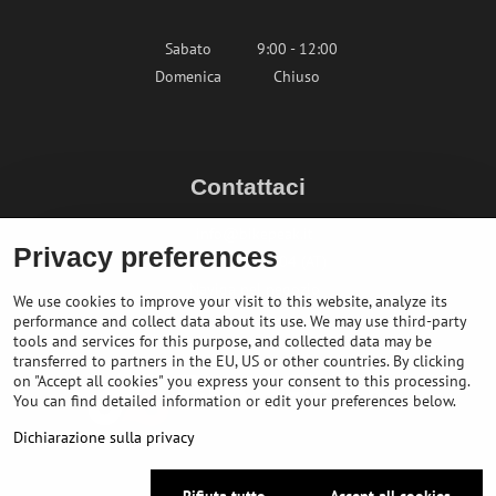
Sabato
9:00 - 12:00
Domenica
Chiuso
Contattaci
info@bikepeak.it
Privacy preferences
+436764858804 (AT)
Naviga nel negozio
We use cookies to improve your visit to this website, analyze its
performance and collect data about its use. We may use third-party
tools and services for this purpose, and collected data may be
transferred to partners in the EU, US or other countries. By clicking
on "Accept all cookies" you express your consent to this processing.
You can find detailed information or edit your preferences below.
Dichiarazione sulla privacy