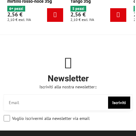
mirtillo rosso-noce 35g
Tango 35g
c
6+ pezzi
5 pezzi
2,56 €
2,56 €
2,10 €
escl. IVA
2,10 €
escl. IVA
2
Newsletter
Iscriviti alla nostra newsletter::
Iscriviti
Voglio iscrivermi alla newsletter via email