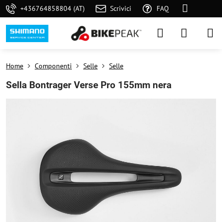
+436764858804 (AT)
Scrivici
FAQ
Home
Componenti
Selle
Selle
Sella Bontrager Verse Pro 155mm nera