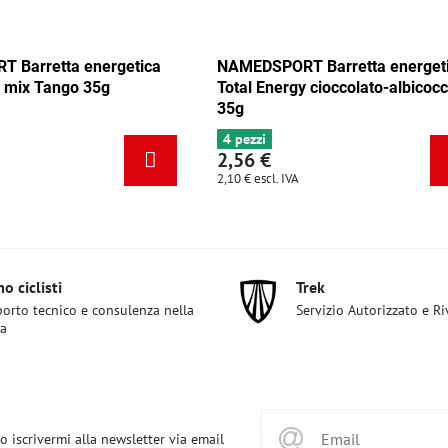
EDSPORT Barretta energetica
NAMEDSPORT Barretta 
al Energy cioccolato-albicocca
Total Energy mix Carai
g
ezzi
6+ pezzi
56 €
2,56 €
 €
escl. IVA
2,10 €
escl. IVA
o ciclisti
Trek
orto tecnico e consulenza nella
Servizio Autorizzato e R
ta
o iscrivermi alla newsletter via email