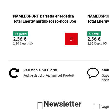
ergetica
NAMEDSPORT Barretta energetica
NAM
o-noce 35g
Total Energy mix Tango 35g
Tot
35
5 pezzi
4 p
2,56 €
2,
2,10 €
escl. IVA
2,10
Resi fino a 30 Giorni
Siam
Resi Assistiti e Reclami sui Prodotti
Supp
scel
Newsletter
Vogli