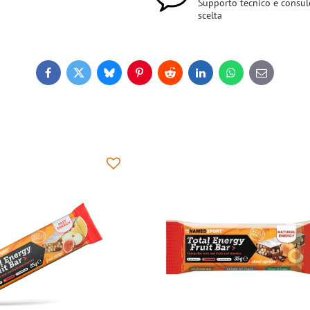
Supporto tecnico e consul
scelta
Facebook
Twitter
Bluesky
Pinterest
Reddit
LinkedIn
WhatsApp
E-
mail