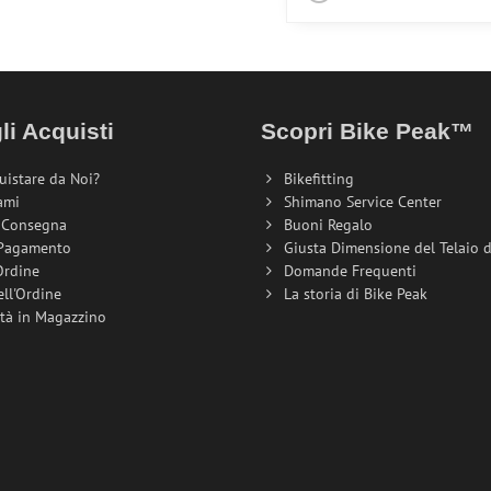
li Acquisti
Scopri Bike Peak™
uistare da Noi?
Bikefitting
ami
Shimano Service Center
i Consegna
Buoni Regalo
 Pagamento
Giusta Dimensione del Telaio de
Ordine
Domande Frequenti
ell'Ordine
La storia di Bike Peak
ità in Magazzino