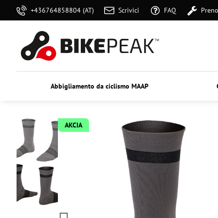
+436764858804 (AT)
Scrivici
FAQ
Preno
Abbigliamento da ciclismo MAAP
AKCIA