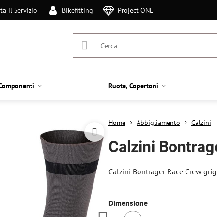
ta il Servizio
Bikefitting
Project ONE
Componenti
Ruote, Copertoni
Home
Abbigliamento
Calzini
Calzini Bontrag
Calzini Bontrager Race Crew grig
Dimensione