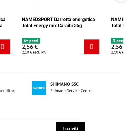
energetica
NAMEDSPORT Barretta energetica
bi 35g
Total Energy pistacchio 35g
3 pezzi
2,56 €
2,10 €
escl. IVA
SHIMANO SSC
ivenditore
Shimano Service Centre
Iscriviti