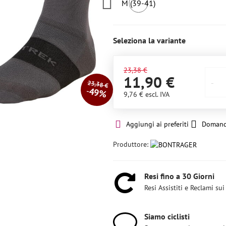
M (39-41)
2
pezzi
Seleziona la variante
23,38 €
11,90 €
23,38 €
49%
9,76 €
escl. IVA
Aggiungi ai preferiti
Domand
Produttore:
Resi fino a 30 Giorni
Resi Assistiti e Reclami sui
Siamo ciclisti