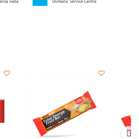
enza nella
Shimano Service Centre