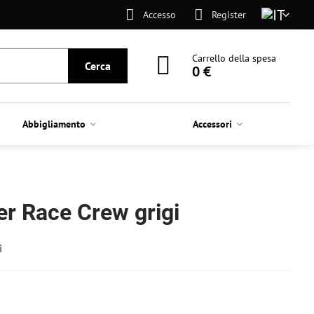
Accesso
Register
Carrello della spesa
Cerca
0 €
Abbigliamento
Accessori
er Race Crew grigi
i