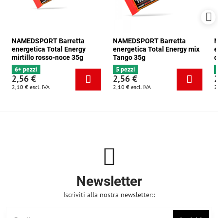
NAMEDSPORT Barretta
NAMEDSPORT Barretta
N
energetica Total Energy
energetica Total Energy mix
e
mirtillo rosso-noce 35g
Tango 35g
c
6+ pezzi
5 pezzi
2,56 €
2,56 €
2,10 €
escl. IVA
2,10 €
escl. IVA
2
Newsletter
Iscriviti alla nostra newsletter::