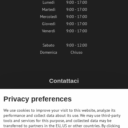
Lunedì
9:00 - 17:00
Martedì
9:00 - 17:00
Mercoledì
9:00 - 17:00
Giovedì
9:00 - 17:00
Venerdì
9:00 - 17:00
Sabato
9:00 - 12:00
Domenica
Chiuso
Contattaci
info@bikepeak.it
Privacy preferences
+436764858804 (AT)
Naviga nel negozio
We use cookies to improve your visit to this website, analyze its
performance and collect data about its use. We may use third-party
tools and services for this purpose, and collected data may be
transferred to partners in the EU, US or other countries. By clicking