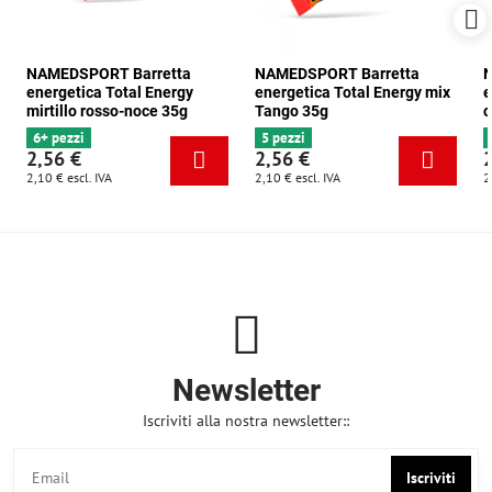
NAMEDSPORT Barretta
NAMEDSPORT Barretta
N
energetica Total Energy
energetica Total Energy mix
e
mirtillo rosso-noce 35g
Tango 35g
c
6+ pezzi
5 pezzi
2,56 €
2,56 €
2,10 €
escl. IVA
2,10 €
escl. IVA
2
Newsletter
Iscriviti alla nostra newsletter::
Iscriviti