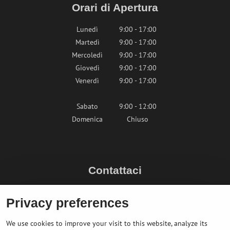
Orari di Apertura
Lunedì
9:00 - 17:00
Martedì
9:00 - 17:00
Mercoledì
9:00 - 17:00
Giovedì
9:00 - 17:00
Venerdì
9:00 - 17:00
Sabato
9:00 - 12:00
Domenica
Chiuso
Contattaci
info@bikepeak.it
Privacy preferences
+436764858804 (AT)
Naviga nel negozio
We use cookies to improve your visit to this website, analyze its