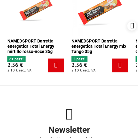
NAMEDSPORT Barretta
NAMEDSPORT Barretta
N
energetica Total Energy
energetica Total Energy mix
e
mirtillo rosso-noce 35g
Tango 35g
c
6+ pezzi
5 pezzi
2,56 €
2,56 €
2,10 €
escl. IVA
2,10 €
escl. IVA
2
Newsletter