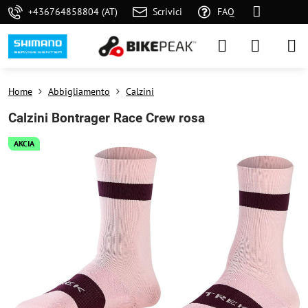
+436764858804 (AT)
Scrivici
FAQ
Home
Abbigliamento
Calzini
Calzini Bontrager Race Crew rosa
AKCIA