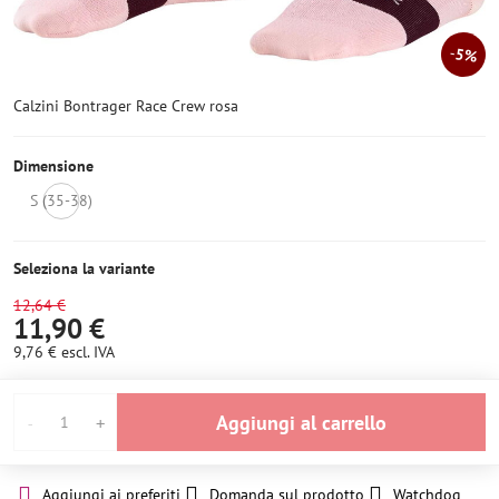
5%
Calzini Bontrager Race Crew rosa
Dimensione
S (35-38)
Non
disponibile
Seleziona la variante
12,64 €
11,90 €
9,76 €
escl. IVA
Aggiungi al carrello
Aggiungi ai preferiti
Domanda sul prodotto
Watchdog