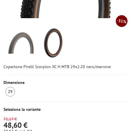
31%
Copertone Pirelli Scorpion XC H MTB 29x2.20 nero/marrone
Dimensione
29
2
pezzi
Seleziona la variante
71,17 €
48,60 €