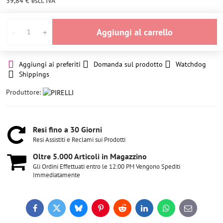
39,84 €
escl. IVA
Aggiungi al carrello
Aggiungi ai preferiti
Domanda sul prodotto
Watchdog
Shippings
Produttore:
Resi fino a 30 Giorni
Resi Assistiti e Reclami sui Prodotti
Oltre 5​.000 Articoli in Magazzino
Gli Ordini Effettuati entro le 12:00 PM Vengono Spediti
Immediatamente
Facebook
Twitter
Bluesky
Pinterest
Reddit
LinkedIn
WhatsApp
E-
mail