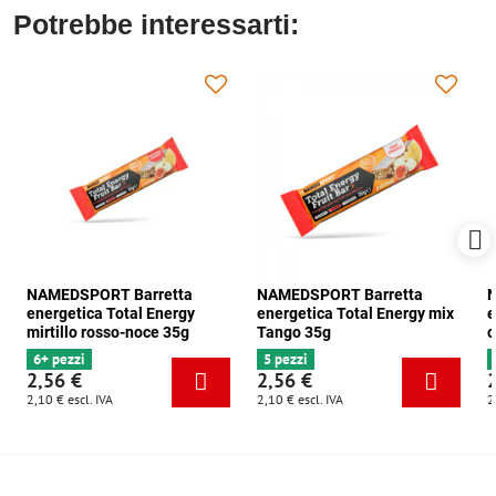
Potrebbe interessarti:
NAMEDSPORT Barretta
NAMEDSPORT Barretta
N
energetica Total Energy
energetica Total Energy mix
e
mirtillo rosso-noce 35g
Tango 35g
c
6+ pezzi
5 pezzi
2,56 €
2,56 €
2,10 €
escl. IVA
2,10 €
escl. IVA
2