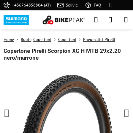
+436764858804 (AT)
Scrivici
FAQ
Home
Ruote, Copertoni
Copertoni
Pneumatici Pirelli
Copertone Pirelli Scorpion XC H MTB 29x2.20
nero/marrone