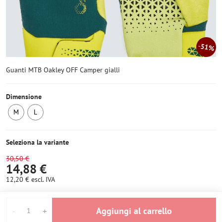
51%
Guanti MTB Oakley OFF Camper gialli
Dimensione
M
L
Ultimo
2
pezzo
pezzi
Seleziona la variante
30,50 €
14,88 €
12,20 €
escl. IVA
Aggiungi al carrello