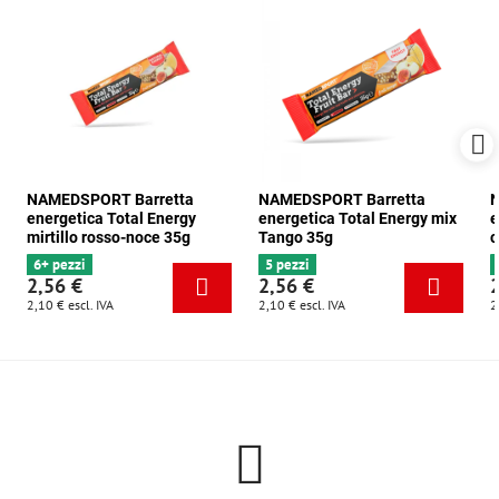
NAMEDSPORT Barretta
NAMEDSPORT Barretta
N
energetica Total Energy
energetica Total Energy mix
e
mirtillo rosso-noce 35g
Tango 35g
c
6+ pezzi
5 pezzi
2,56 €
2,56 €
2,10 €
escl. IVA
2,10 €
escl. IVA
2