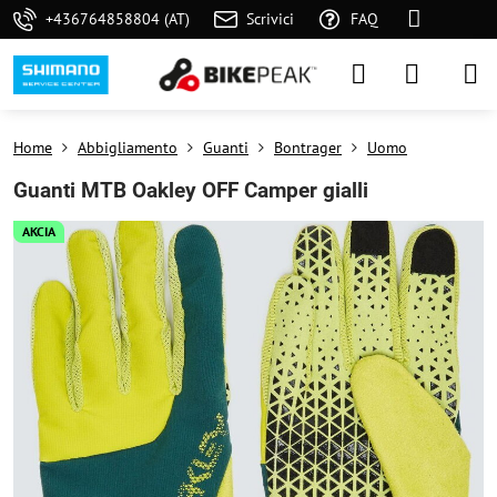
+436764858804 (AT)
Scrivici
FAQ
Home
Abbigliamento
Guanti
Bontrager
Uomo
Guanti MTB Oakley OFF Camper gialli
AKCIA