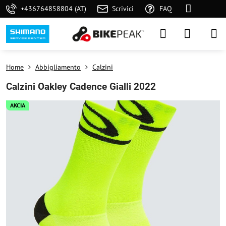
+436764858804 (AT)
Scrivici
FAQ
Home
Abbigliamento
Calzini
Calzini Oakley Cadence Gialli 2022
AKCIA