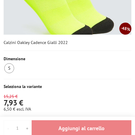
48%
Calzini Oakley Cadence Gialli 2022
Dimensione
S
Ultimo
pezzo
Seleziona la variante
15,25 €
7,93 €
6,50 €
escl. IVA
Aggiungi al carrello