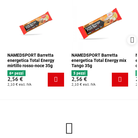
NAMEDSPORT Barretta
NAMEDSPORT Barretta
N
energetica Total Energy
energetica Total Energy mix
e
mirtillo rosso-noce 35g
Tango 35g
c
6+ pezzi
5 pezzi
2,56 €
2,56 €
2,10 €
escl. IVA
2,10 €
escl. IVA
2