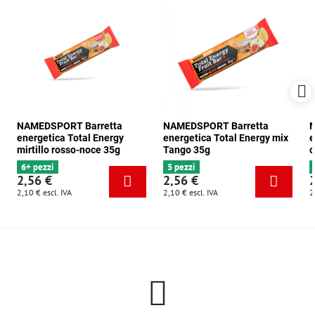
NAMEDSPORT Barretta
NAMEDSPORT Barretta
N
energetica Total Energy
energetica Total Energy mix
e
mirtillo rosso-noce 35g
Tango 35g
c
6+ pezzi
5 pezzi
2,56 €
2,56 €
2,10 €
escl. IVA
2,10 €
escl. IVA
2