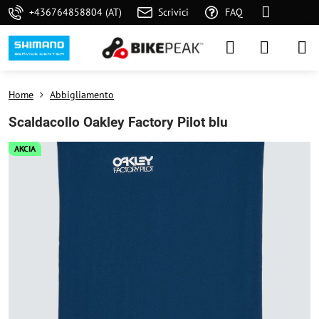
+436764858804 (AT)
Scrivici
FAQ
Home
Abbigliamento
Scaldacollo Oakley Factory Pilot blu
AKCIA