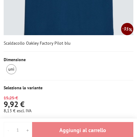
35%
Scaldacollo Oakley Factory Pilot blu
Dimensione
uni
3
pezzi
Seleziona la variante
15,25 €
9,92 €
8,13 €
escl. IVA
Aggiungi al carrello