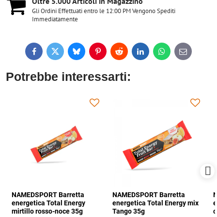
Oltre 5​.000 Articoli in Magazzino
Gli Ordini Effettuati entro le 12:00 PM Vengono Spediti
Immediatamente
Facebook
Twitter
Bluesky
Pinterest
Reddit
LinkedIn
WhatsApp
E-
mail
Potrebbe interessarti:
NAMEDSPORT Barretta
NAMEDSPORT Barretta
N
energetica Total Energy
energetica Total Energy mix
e
mirtillo rosso-noce 35g
Tango 35g
c