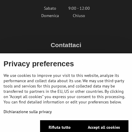
Sabato
9:00 - 12:00
Domenica
Chiuso
Contattaci
info@bikepeak.it
Privacy preferences
+436764858804 (AT)
Naviga nel negozio
We use cookies to improve your visit to this website, analyze its
performance and collect data about its use. We may use third-party
tools and services for this purpose, and collected data may be
transferred to partners in the EU, US or other countries. By clicking
on "Accept all cookies" you express your consent to this processing.
You can find detailed information or edit your preferences below.
Dichiarazione sulla privacy
Rifiuta tutto
Accept all cookies
©
2026
Copyright
Preferenze sulla privacy
Dichiarazione sulla privacy