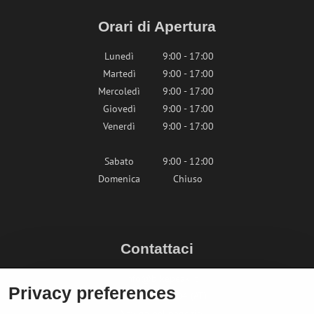
Orari di Apertura
Lunedì
9:00 - 17:00
Martedì
9:00 - 17:00
Mercoledì
9:00 - 17:00
Giovedì
9:00 - 17:00
Venerdì
9:00 - 17:00
Sabato
9:00 - 12:00
Domenica
Chiuso
Contattaci
info@bikepeak.it
Privacy preferences
+436764858804 (AT)
Naviga nel negozio