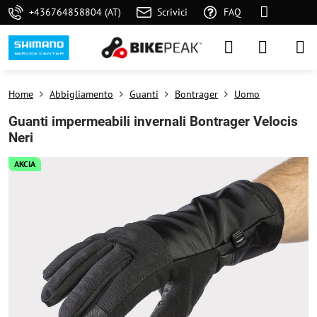
+436764858804 (AT)
Scrivici
FAQ
Home
Abbigliamento
Guanti
Bontrager
Uomo
Guanti impermeabili invernali Bontrager Velocis
Neri
AKCIA