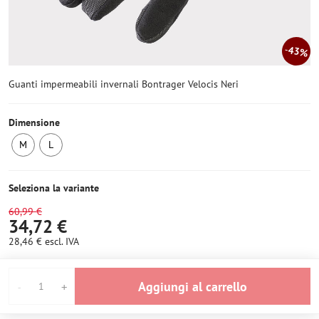
43%
Guanti impermeabili invernali Bontrager Velocis Neri
Dimensione
M
L
Ultimo
Ultimo
pezzo
pezzo
Seleziona la variante
60,99 €
34,72 €
28,46 €
escl. IVA
Aggiungi al carrello