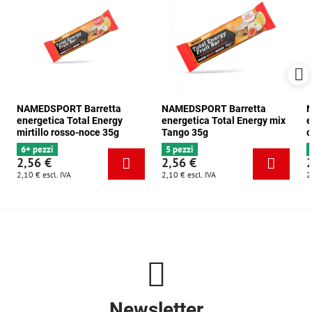
NAMEDSPORT Barretta
NAMEDSPORT Barretta
N
energetica Total Energy
energetica Total Energy mix
e
mirtillo rosso-noce 35g
Tango 35g
c
6+ pezzi
5 pezzi
2,56 €
2,56 €
2,10 €
escl. IVA
2,10 €
escl. IVA
2
Newsletter