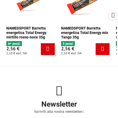
NAMEDSPORT Barretta
NAMEDSPORT Barretta
N
energetica Total Energy
energetica Total Energy mix
e
mirtillo rosso-noce 35g
Tango 35g
c
6+ pezzi
5 pezzi
2,56 €
2,56 €
2,10 €
escl. IVA
2,10 €
escl. IVA
2
Newsletter
Iscriviti alla nostra newsletter::