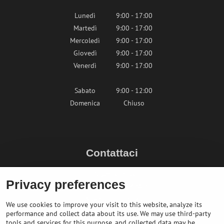
Lunedì
9:00 - 17:00
Martedì
9:00 - 17:00
Mercoledì
9:00 - 17:00
Giovedì
9:00 - 17:00
Venerdì
9:00 - 17:00
Sabato
9:00 - 12:00
Domenica
Chiuso
Contattaci
info@bikepeak.it
Privacy preferences
+436764858804 (AT)
Naviga nel negozio
We use cookies to improve your visit to this website, analyze its
performance and collect data about its use. We may use third-party
tools and services for this purpose, and collected data may be