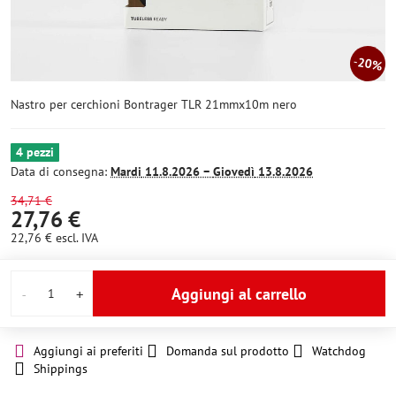
20%
Nastro per cerchioni Bontrager TLR 21mmx10m nero
4 pezzi
Data di consegna:
Mardi
11.8.2026 −
Giovedì
13.8.2026
34,71 €
27,76 €
22,76 €
escl. IVA
Aggiungi al carrello
Aggiungi ai preferiti
Domanda sul prodotto
Watchdog
Shippings