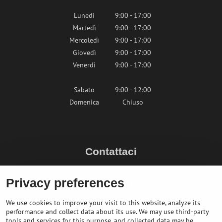
Lunedì
9:00 - 17:00
Martedì
9:00 - 17:00
Mercoledì
9:00 - 17:00
Giovedì
9:00 - 17:00
Venerdì
9:00 - 17:00
Sabato
9:00 - 12:00
Domenica
Chiuso
Contattaci
info@bikepeak.it
Privacy preferences
+436764858804 (AT)
Naviga nel negozio
We use cookies to improve your visit to this website, analyze its
performance and collect data about its use. We may use third-party
tools and services for this purpose, and collected data may be