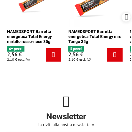
NAMEDSPORT Barretta
NAMEDSPORT Barretta
N
energetica Total Energy
energetica Total Energy mix
e
mirtillo rosso-noce 35g
Tango 35g
c
6+ pezzi
5 pezzi
2,56 €
2,56 €
2,10 €
escl. IVA
2,10 €
escl. IVA
2
Newsletter
Iscriviti alla nostra newsletter::