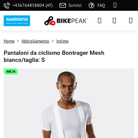
+436764858804 (AT)
Scrivici
FAQ
Home
Abbigliamento
Intimo
Pantaloni da ciclismo Bontrager Mesh
bianco/taglia: S
AKCIA