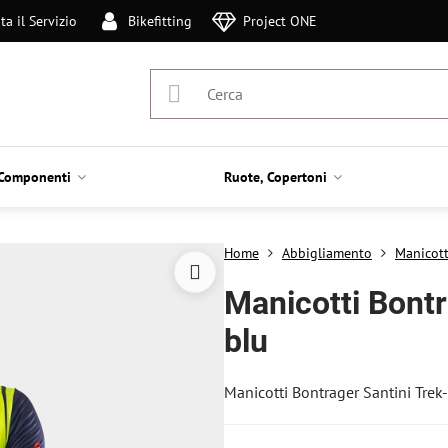
ta il Servizio
Bikefitting
Project ONE
Componenti
Ruote, Copertoni
Home
Abbigliamento
Manicott
Manicotti Bontr
blu
Manicotti Bontrager Santini Trek