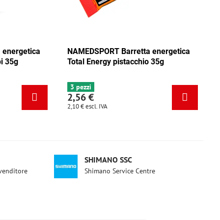
ica
NAMEDSPORT Barretta energetica
NAMEDSPO
ca
Total Energy mix Caraibi 35g
Total Ene
6+ pezzi
3 pezzi
2,56 €
2,56 €
2,10 €
escl. IVA
2,10 €
escl. 
SHIMANO SSC
ivenditore
Shimano Service Centre