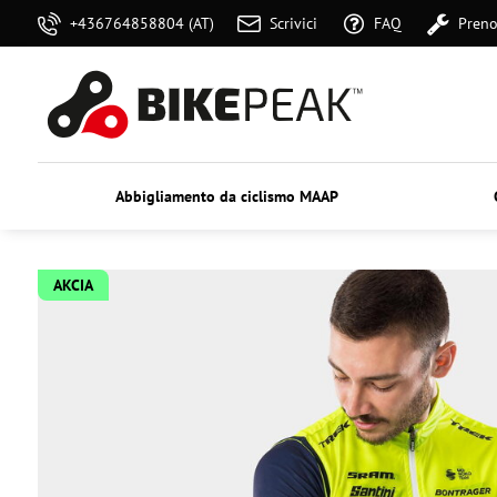
+436764858804 (AT)
Scrivici
FAQ
Preno
Abbigliamento da ciclismo MAAP
AKCIA