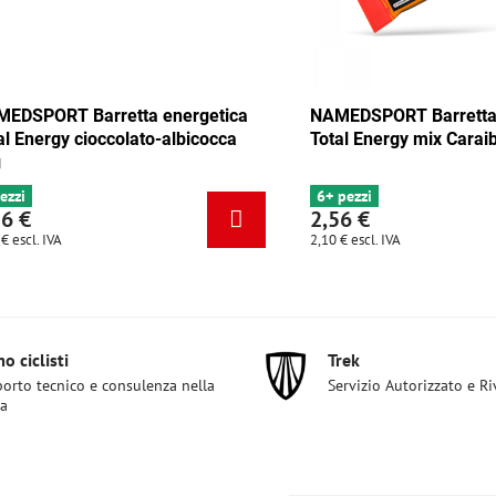
 Barretta energetica
NAMEDSPORT Barretta energet
y mix Tango 35g
Total Energy cioccolato-albicoc
35g
4 pezzi
2,56 €
2,10 €
escl. IVA
o ciclisti
Trek
orto tecnico e consulenza nella
Servizio Autorizzato e R
ta