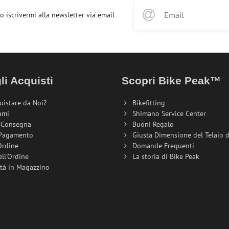
o iscrivermi alla newsletter via email
li Acquisti
Scopri Bike Peak™
uistare da Noi?
Bikefitting
ami
Shimano Service Center
i Consegna
Buoni Regalo
 Pagamento
Giusta Dimensione del Telaio de
Ordine
Domande Frequenti
ell'Ordine
La storia di Bike Peak
ità in Magazzino