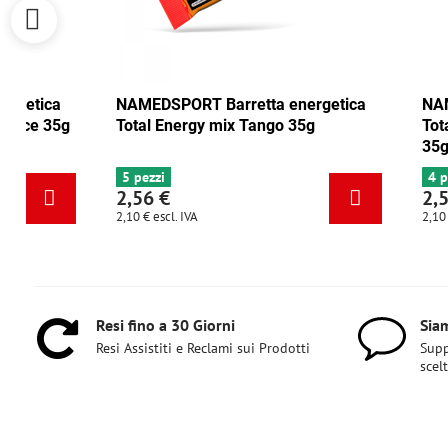
NAMEDSPORT Barretta energetica
NAMEDSPORT
Total Energy mirtillo rosso-noce 35g
Total Energ
6+ pezzi
5 pezzi
2,56 €
2,56 €
2,10 €
escl. IVA
2,10 €
escl. IVA
Resi fino a 30 Giorni
Siam
Resi Assistiti e Reclami sui Prodotti
Supp
scel