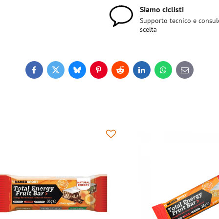
Siamo ciclisti
Supporto tecnico e consul
scelta
Facebook
Twitter
Bluesky
Pinterest
Reddit
LinkedIn
WhatsApp
E-
mail