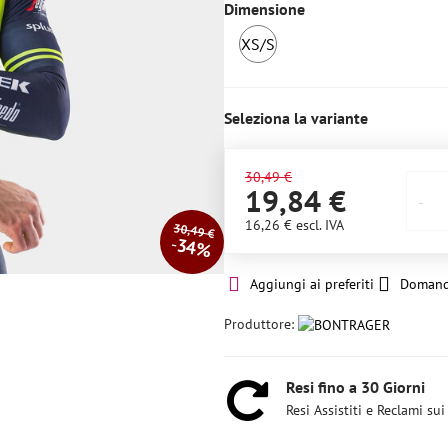
Dimensione
XS/S
Ultimo
pezzo
Seleziona la variante
30,49 €
19,84 €
16,26 €
escl. IVA
30,49 €
34%
Aggiungi ai preferiti
Domand
Produttore:
Resi fino a 30 Giorni
Resi Assistiti e Reclami sui