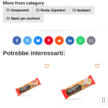
More from category
Componenti
Ruote, Copertoni
Accessori
Nastri per cerchioni
Facebook
Twitter
Bluesky
Pinterest
Reddit
LinkedIn
WhatsApp
E-
mail
Potrebbe interessarti: