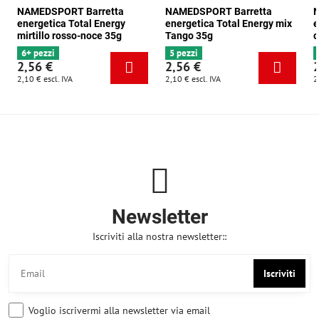
NAMEDSPORT Barretta
NAMEDSPORT Barretta
N
energetica Total Energy
energetica Total Energy mix
e
mirtillo rosso-noce 35g
Tango 35g
c
6+ pezzi
5 pezzi
2,56 €
2,56 €
2,10 €
escl. IVA
2,10 €
escl. IVA
2
Newsletter
Iscriviti alla nostra newsletter::
Iscriviti
Voglio iscrivermi alla newsletter via email