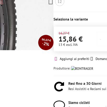
12
Non
disponibile
Seleziona la variante
16,27 €
15,86 €
16,27 €
2%
13 €
escl. IVA
Aggiungi ai preferiti
Domand
Produttore:
Resi fino a 30 Giorni
Resi Assistiti e Reclami sui
Siamo ciclisti