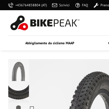
+436764858804 (AT)
Scrivici
FAQ
Preno
Abbigliamento da ciclismo MAAP