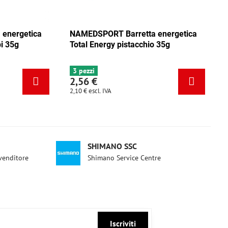
ica
NAMEDSPORT Barretta energetica
NAMEDSPO
ca
Total Energy mix Caraibi 35g
Total Ene
6+ pezzi
3 pezzi
2,56 €
2,56 €
2,10 €
escl. IVA
2,10 €
escl. 
SHIMANO SSC
ivenditore
Shimano Service Centre
Iscriviti