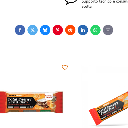
Supporto tecnico e consul
scelta
Facebook
Twitter
Bluesky
Pinterest
Reddit
LinkedIn
WhatsApp
E-
mail