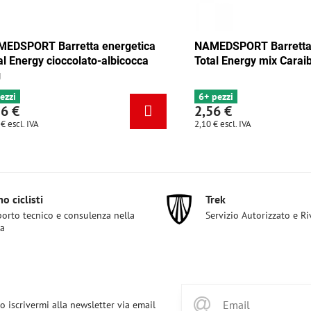
 Barretta energetica
NAMEDSPORT Barretta energet
y mix Tango 35g
Total Energy cioccolato-albicoc
35g
4 pezzi
2,56 €
2,10 €
escl. IVA
o ciclisti
Trek
orto tecnico e consulenza nella
Servizio Autorizzato e R
ta
o iscrivermi alla newsletter via email