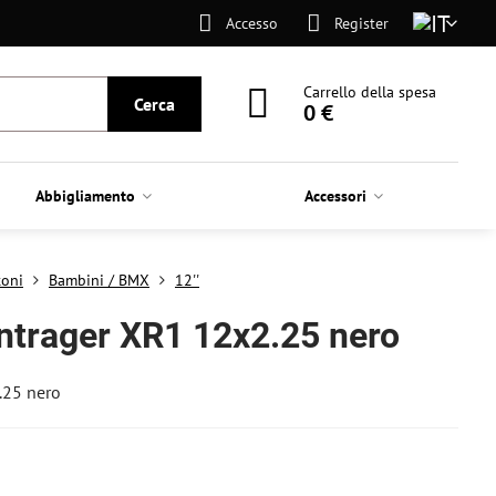
Accesso
Register
Carrello della spesa
Cerca
0 €
Abbigliamento
Accessori
toni
Bambini / BMX
12''
trager XR1 12x2.25 nero
.25 nero