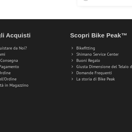
li Acquisti
Scopri Bike Peak™
uistare da Noi?
Bikefitting
ami
Shimano Service Center
i Consegna
Buoni Regalo
 Pagamento
Giusta Dimensione del Telaio de
Ordine
Domande Frequenti
ell'Ordine
La storia di Bike Peak
ità in Magazzino