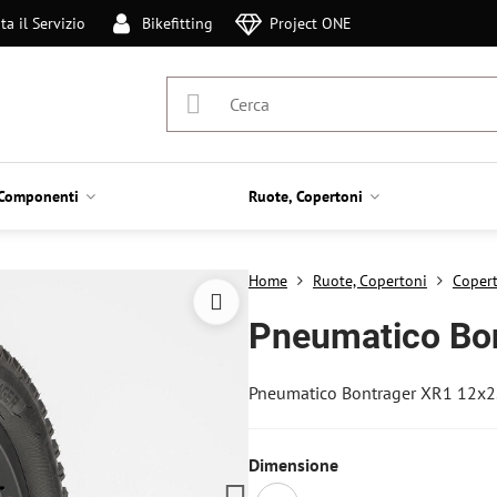
ta il Servizio
Bikefitting
Project ONE
Componenti
Ruote, Copertoni
Home
Ruote, Copertoni
Coper
Pneumatico Bon
Pneumatico Bontrager XR1 12x2
Dimensione