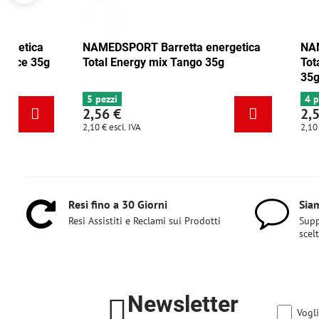
NAMEDSPORT Barretta energetica
NAMEDSPORT
Total Energy mirtillo rosso-noce 35g
Total Energ
6+ pezzi
5 pezzi
2,56 €
2,56 €
2,10 €
escl. IVA
2,10 €
escl. IVA
Resi fino a 30 Giorni
Siam
Resi Assistiti e Reclami sui Prodotti
Supp
scel
Newsletter
Vogli