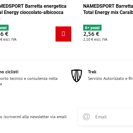
rretta energetica
NAMEDSPORT Barretta energetica
ix Tango 35g
Total Energy cioccolato-albicocca
35g
4 pezzi
2,56 €
2,10 €
escl. IVA
o ciclisti
Trek
orto tecnico e consulenza nella
Servizio Autorizzato e R
ta
o iscrivermi alla newsletter via email