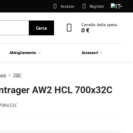
Accesso
Register
Carrello della spesa
Cerca
0 €
Abbigliamento
Accessori
toni
700"
ntrager AW2 HCL 700x32C
 700x32C