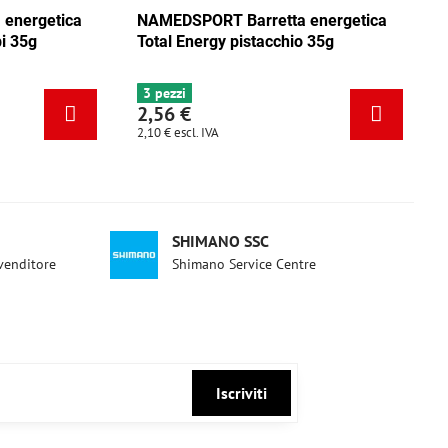
NAMEDSPORT Barretta energetica
NAMEDSPORT 
Total Energy mix Caraibi 35g
Total Energy
6+ pezzi
3 pezzi
2,56 €
2,56 €
2,10 €
escl. IVA
2,10 €
escl. IVA
SHIMANO SSC
ivenditore
Shimano Service Centre
Iscriviti