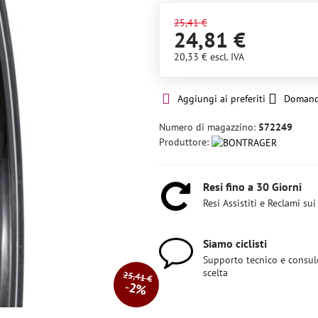
25,41 €
24,81 €
20,33 €
escl. IVA
Aggiungi ai preferiti
Domand
Numero di magazzino:
572249
Produttore:
Resi fino a 30 Giorni
Resi Assistiti e Reclami sui
Siamo ciclisti
Supporto tecnico e consul
scelta
25,41 €
2%