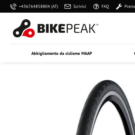
+436764858804 (AT)
Scrivici
FAQ
Preno
Abbigliamento da ciclismo MAAP