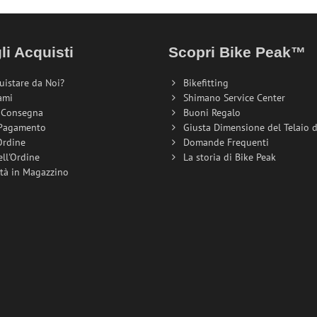
li Acquisti
Scopri Bike Peak™
uistare da Noi?
Bikefitting
ami
Shimano Service Center
i Consegna
Buoni Regalo
 Pagamento
Giusta Dimensione del Telaio de
Ordine
Domande Frequenti
ell'Ordine
La storia di Bike Peak
ità in Magazzino