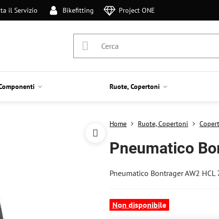
ta il Servizio
Bikefitting
Project ONE
Componenti
Ruote, Copertoni
Home
Ruote, Copertoni
Coper
Pneumatico Bo
Pneumatico Bontrager AW2 HCL
Non disponibile