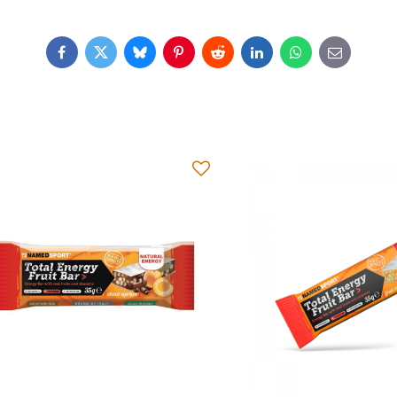
Facebook
Twitter
Bluesky
Pinterest
Reddit
LinkedIn
WhatsApp
E-
mail