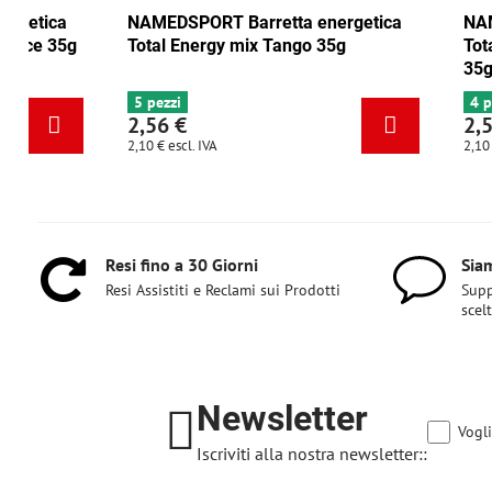
NAMEDSPORT Barretta energetica
NAMEDSPORT Ba
Total Energy mirtillo rosso-noce 35g
Total Energy m
6+ pezzi
5 pezzi
2,56 €
2,56 €
2,10 €
escl. IVA
2,10 €
escl. IVA
Resi fino a 30 Giorni
Siam
Resi Assistiti e Reclami sui Prodotti
Supp
scel
Newsletter
Vogli
Iscriviti alla nostra newsletter::