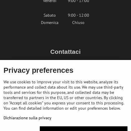
Venerdì
9:00 - 17:00
Sabato
9:00 - 12:00
Domenica
Chiuso
Contattaci
info@bikepeak.it
Privacy preferences
+436764858804 (AT)
Naviga nel negozio
We use cookies to improve your visit to this website, analyze its
performance and collect data about its use. We may use third-party
tools and services for this purpose, and collected data may be
transferred to partners in the EU, US or other countries. By clicking
on "Accept all cookies" you express your consent to this processing.
You can find detailed information or edit your preferences below.
Dichiarazione sulla privacy