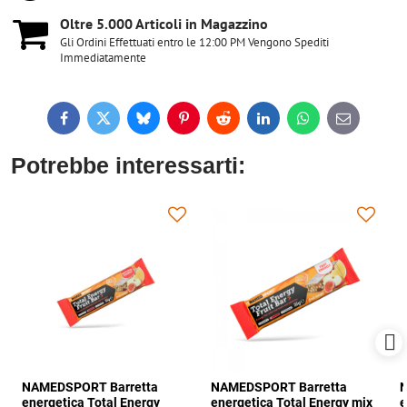
Oltre 5​.000 Articoli in Magazzino
Gli Ordini Effettuati entro le 12:00 PM Vengono Spediti
Immediatamente
Facebook
Twitter
Bluesky
Pinterest
Reddit
LinkedIn
WhatsApp
E-
mail
Potrebbe interessarti:
NAMEDSPORT Barretta
NAMEDSPORT Barretta
N
energetica Total Energy
energetica Total Energy mix
e