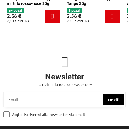
mirtillo rosso-noce 35g
Tango 35g
c
6+ pezzi
5 pezzi
2,56 €
2,56 €
2,10 €
escl. IVA
2,10 €
escl. IVA
2
Newsletter
Iscriviti alla nostra newsletter::
Iscriviti
Voglio iscrivermi alla newsletter via email