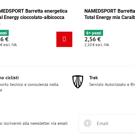
 Barretta energetica
NAMEDSPORT Barretta energet
y mix Tango 35g
Total Energy cioccolato-albicoc
35g
4 pezzi
2,56 €
2,10 €
escl. IVA
o ciclisti
Trek
orto tecnico e consulenza nella
Servizio Autorizzato e R
ta
o iscrivermi alla newsletter via email