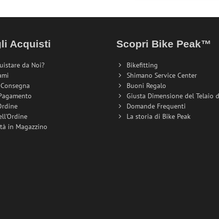
li Acquisti
Scopri Bike Peak™
uistare da Noi?
Bikefitting
ami
Shimano Service Center
i Consegna
Buoni Regalo
 Pagamento
Giusta Dimensione del Telaio de
Ordine
Domande Frequenti
ell'Ordine
La storia di Bike Peak
ità in Magazzino