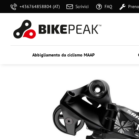
+436764858804 (AT)
Scrivici
FAQ
Preno
Abbigliamento da ciclismo MAAP