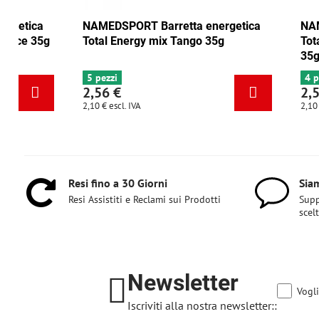
NAMEDSPORT Barretta energetica
NAMEDSPORT
Total Energy mirtillo rosso-noce 35g
Total Energ
6+ pezzi
5 pezzi
2,56 €
2,56 €
2,10 €
escl. IVA
2,10 €
escl. IVA
Resi fino a 30 Giorni
Siam
Resi Assistiti e Reclami sui Prodotti
Supp
scel
Newsletter
Vogli
Iscriviti alla nostra newsletter::