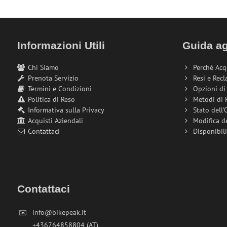
Informazioni Utili
Guida ag
Chi Siamo
Perché Acq
Prenota Servizio
Resi e Recl
Termini e Condizioni
Opzioni d
Politica di Reso
Metodi di
Informativa sulla Privacy
Stato dell'
Acquisti Aziendali
Modifica d
Contattaci
Disponibil
Contattaci
✉️
info@bikepeak.it
+436764858804 (AT)