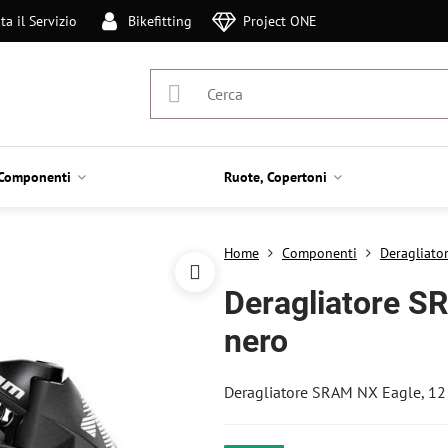
ta il Servizio
Bikefitting
Project ONE
Componenti
Ruote, Copertoni
Home
Componenti
Deragliator
Deragliatore SR
nero
Deragliatore SRAM NX Eagle, 12 