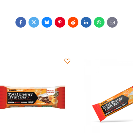
Facebook
Twitter
Bluesky
Pinterest
Reddit
LinkedIn
WhatsApp
E-
mail