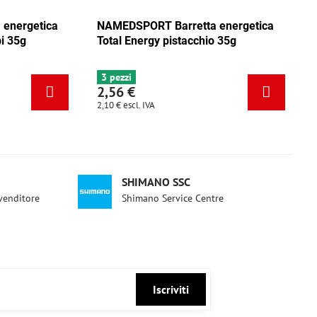
ica
NAMEDSPORT Barretta energetica
NAMEDSPO
ca
Total Energy mix Caraibi 35g
Total Ene
6+ pezzi
3 pezzi
2,56 €
2,56 €
2,10 €
escl. IVA
2,10 €
escl. 
SHIMANO SSC
ivenditore
Shimano Service Centre
Iscriviti