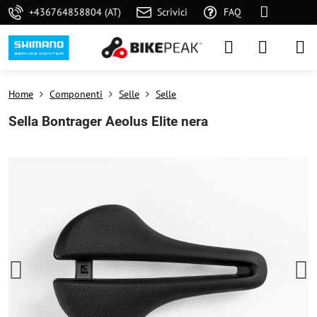
+436764858804 (AT)
Scrivici
FAQ
Home
Componenti
Selle
Selle
Sella Bontrager Aeolus Elite nera