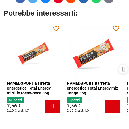
mail
Potrebbe interessarti:
NAMEDSPORT Barretta
NAMEDSPORT Barretta
N
energetica Total Energy
energetica Total Energy mix
e
mirtillo rosso-noce 35g
Tango 35g
c
6+ pezzi
5 pezzi
2,56 €
2,56 €
2,10 €
escl. IVA
2,10 €
escl. IVA
2