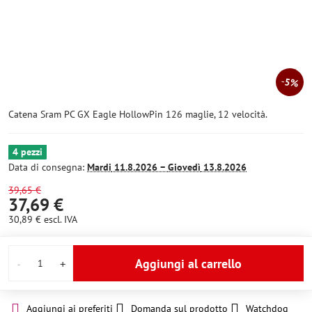
5%
Catena Sram PC GX Eagle HollowPin 126 maglie, 12 velocità.
4 pezzi
Data di consegna:
Mardi
11.8.2026 −
Giovedì
13.8.2026
39,65 €
37,69 €
30,89 €
escl. IVA
Aggiungi al carrello
Aggiungi ai preferiti
Domanda sul prodotto
Watchdog