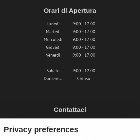
Orari di Apertura
Lunedì
9:00 - 17:00
Martedì
9:00 - 17:00
Mercoledì
9:00 - 17:00
Giovedì
9:00 - 17:00
Venerdì
9:00 - 17:00
Sabato
9:00 - 12:00
Domenica
Chiuso
Contattaci
info@bikepeak.it
Privacy preferences
+436764858804 (AT)
Naviga nel negozio