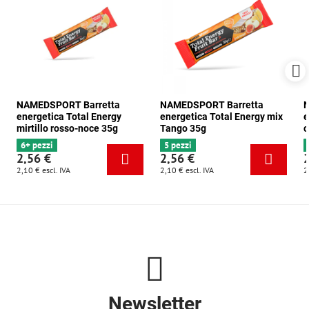
NAMEDSPORT Barretta
NAMEDSPORT Barretta
N
energetica Total Energy
energetica Total Energy mix
e
mirtillo rosso-noce 35g
Tango 35g
c
6+ pezzi
5 pezzi
2,56 €
2,56 €
2,10 €
escl. IVA
2,10 €
escl. IVA
2
Newsletter