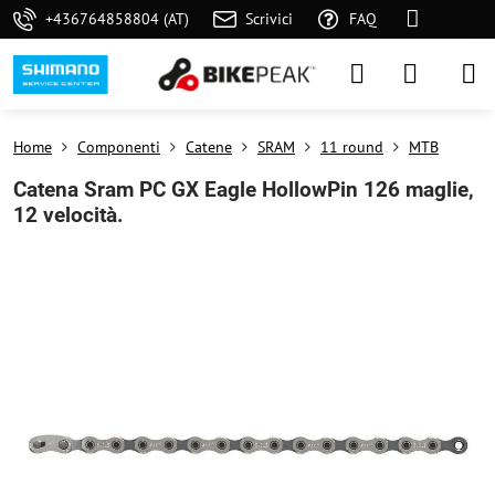
+436764858804 (AT)
Scrivici
FAQ
Home
Componenti
Catene
SRAM
11 round
MTB
Catena Sram PC GX Eagle HollowPin 126 maglie,
12 velocità.