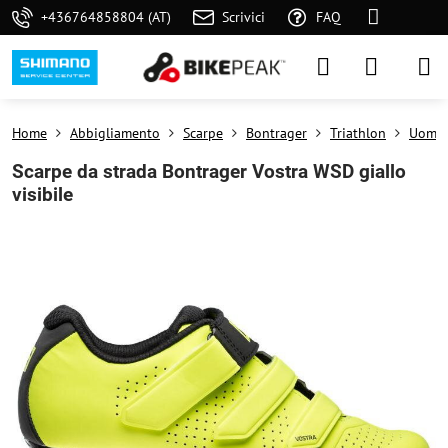
+436764858804 (AT)
Scrivici
FAQ
Home
Abbigliamento
Scarpe
Bontrager
Triathlon
Uomo
Scarpe da strada Bontrager Vostra WSD giallo
visibile