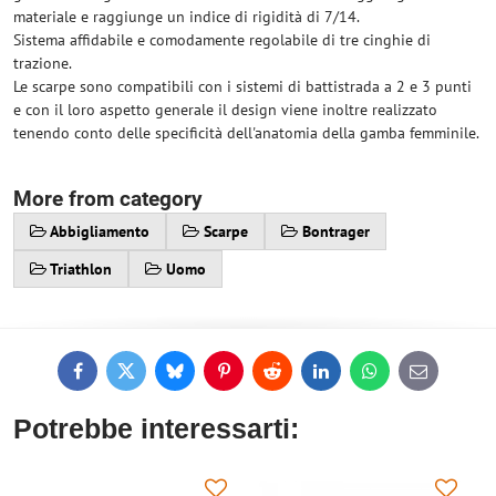
materiale e raggiunge un indice di rigidità di 7/14.
Sistema affidabile e comodamente regolabile di tre cinghie di
trazione.
Le scarpe sono compatibili con i sistemi di battistrada a 2 e 3 punti
e con il loro aspetto generale il design viene inoltre realizzato
tenendo conto delle specificità dell'anatomia della gamba femminile.
More from category
Abbigliamento
Scarpe
Bontrager
Triathlon
Uomo
Facebook
Twitter
Bluesky
Pinterest
Reddit
LinkedIn
WhatsApp
E-
mail
Potrebbe interessarti: