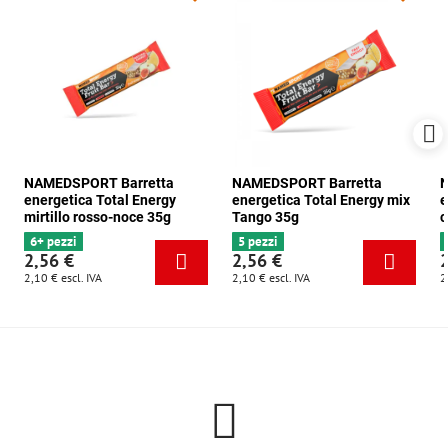
NAMEDSPORT Barretta
NAMEDSPORT Barretta
N
energetica Total Energy
energetica Total Energy mix
e
mirtillo rosso-noce 35g
Tango 35g
c
6+ pezzi
5 pezzi
2,56 €
2,56 €
2,10 €
escl. IVA
2,10 €
escl. IVA
2