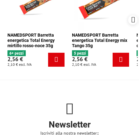
NAMEDSPORT Barretta
NAMEDSPORT Barretta
N
energetica Total Energy
energetica Total Energy mix
e
mirtillo rosso-noce 35g
Tango 35g
c
6+ pezzi
5 pezzi
2,56 €
2,56 €
2,10 €
escl. IVA
2,10 €
escl. IVA
2
Newsletter
Iscriviti alla nostra newsletter::