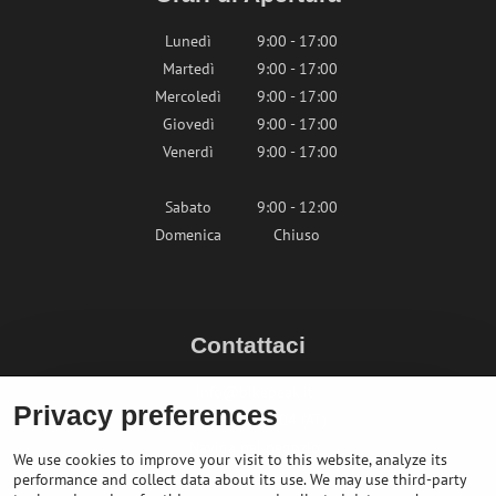
Lunedì
9:00 - 17:00
Martedì
9:00 - 17:00
Mercoledì
9:00 - 17:00
Giovedì
9:00 - 17:00
Venerdì
9:00 - 17:00
Sabato
9:00 - 12:00
Domenica
Chiuso
Contattaci
info@bikepeak.it
Privacy preferences
+436764858804 (AT)
Naviga nel negozio
We use cookies to improve your visit to this website, analyze its
performance and collect data about its use. We may use third-party