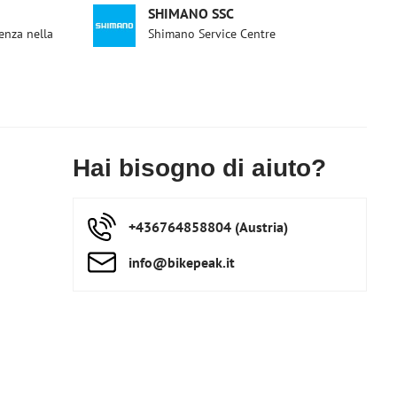
SHIMANO SSC
enza nella
Shimano Service Centre
Hai bisogno di aiuto?
+436764858804 (Austria)
info​@bikepeak​.it