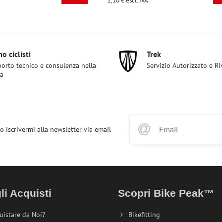
 €
escl. IVA
2,10 €
escl. IVA
o ciclisti
Trek
orto tecnico e consulenza nella
Servizio Autorizzato e R
ta
o iscrivermi alla newsletter via email
li Acquisti
Scopri Bike Peak™
uistare da Noi?
Bikefitting