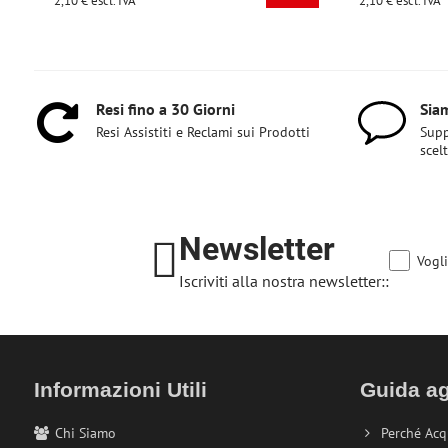
2,10 €
escl. IVA
2,10
Resi fino a 30 Giorni
Siam
Resi Assistiti e Reclami sui Prodotti
Supp
scel
Newsletter
Vogli
Iscriviti alla nostra newsletter::
Informazioni Utili
Guida ag
Chi Siamo
Perché Acq