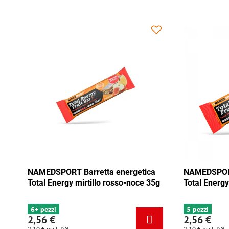
ergetica
NAMEDSPORT Barretta energetica
NAM
o-noce 35g
Total Energy mix Tango 35g
Tot
35
5 pezzi
4 p
2,56 €
2,