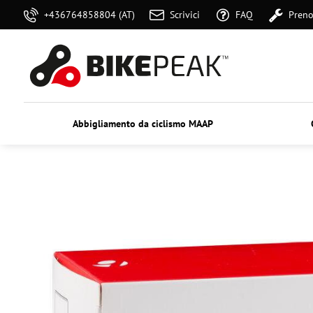
+436764858804 (AT)
Scrivici
FAQ
Preno
Abbigliamento da ciclismo MAAP