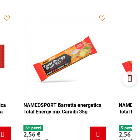
energetica
NAMEDSPORT Barretta energetica
bi 35g
Total Energy pistacchio 35g
3 pezzi
2,56 €