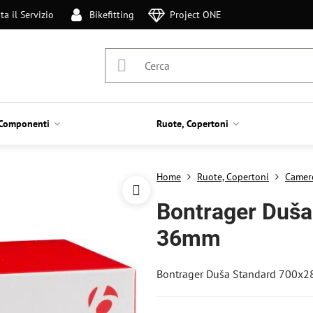
ta il Servizio
Bikefitting
Project ONE
Componenti
Ruote, Copertoni
Home
Ruote, Copertoni
Camer
Bontrager Duša
36mm
Bontrager Duša Standard 700x