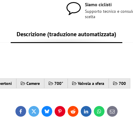
Siamo ciclisti
Supporto tecnico e consul
scelta
Descrizione (traduzione automatizzata)
pertoni
Camere
700"
Valvola a sfera
700
Facebook
Twitter
Bluesky
Pinterest
Reddit
LinkedIn
WhatsApp
E-
mail