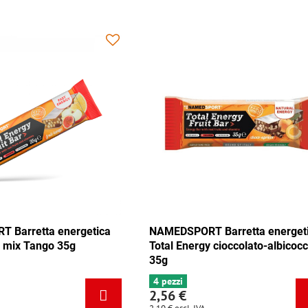
EDSPORT Barretta energetica
NAMEDSPORT Barretta 
al Energy cioccolato-albicocca
Total Energy mix Carai
g
ezzi
6+ pezzi
56 €
2,56 €