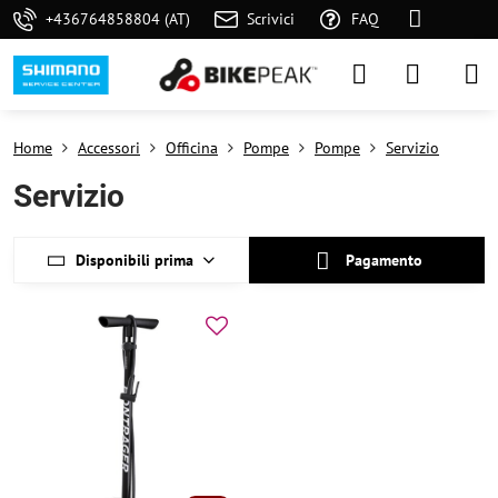
+436764858804 (AT)
Scrivici
FAQ
Home
Accessori
Officina
Pompe
Pompe
Servizio
Servizio
Disponibili prima
Pagamento