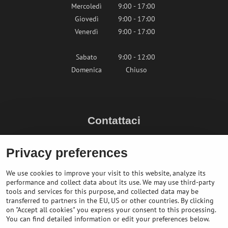
Mercoledì
9:00 - 17:00
Giovedì
9:00 - 17:00
Venerdì
9:00 - 17:00
Sabato
9:00 - 12:00
Domenica
Chiuso
Contattaci
info@bikepeak.it
Privacy preferences
+436764858804 (AT)
Naviga nel negozio
We use cookies to improve your visit to this website, analyze its
performance and collect data about its use. We may use third-party
tools and services for this purpose, and collected data may be
transferred to partners in the EU, US or other countries. By clicking
on "Accept all cookies" you express your consent to this processing.
You can find detailed information or edit your preferences below.