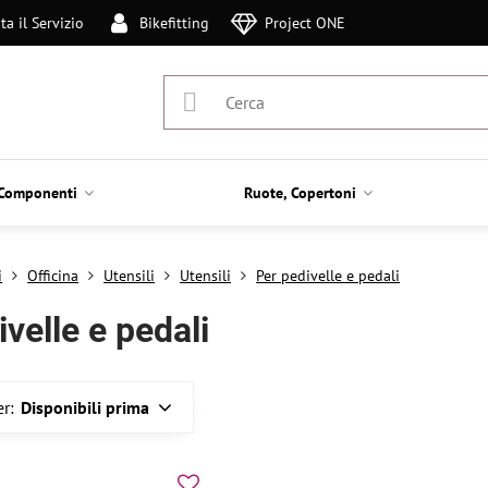
ta il Servizio
Bikefitting
Project ONE
Componenti
Ruote, Copertoni
i
Officina
Utensili
Utensili
Per pedivelle e pedali
velle e pedali
r:
Disponibili prima