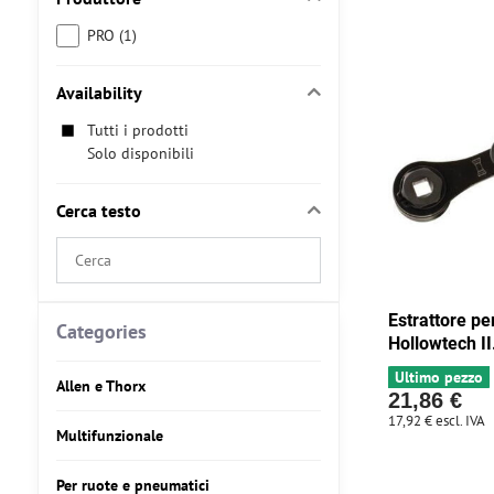
PRO (1)
Availability
Tutti i prodotti
Solo disponibili
Cerca testo
Search
filter
results
Estrattore pe
by
Categories
Hollowtech II
fulltext
Ultimo pezzo
Allen e Thorx
21,86 €
17,92 €
escl. IVA
Multifunzionale
Per ruote e pneumatici