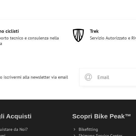
o ciclisti
Trek
orto tecnico e consulenza nella
Servizio Autorizzato e R
ta
o iscrivermi alla newsletter via email
li Acquisti
Scopri Bike Peak™
uistare da Noi?
Bikefitting
ami
Shimano Service Center