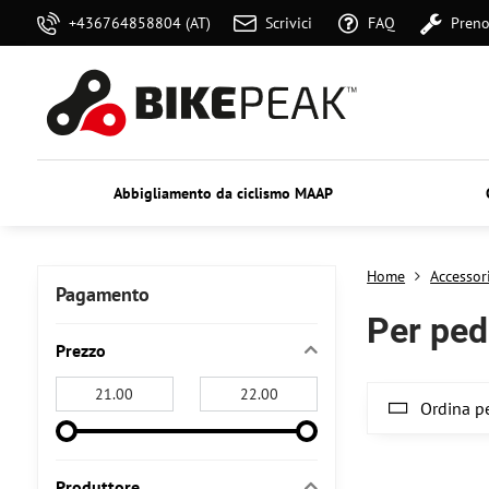
+436764858804 (AT)
Scrivici
FAQ
Preno
Abbigliamento da ciclismo MAAP
Home
Accessor
Pagamento
Per pedi
Prezzo
From:
To:
Ordina pe
Produttore