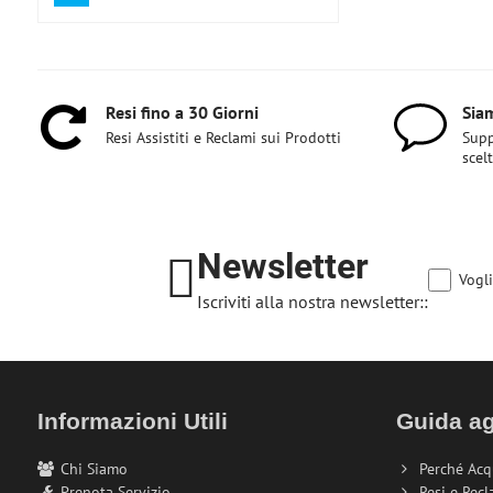
Resi fino a 30 Giorni
Siam
Resi Assistiti e Reclami sui Prodotti
Supp
scel
Newsletter
Vogli
Iscriviti alla nostra newsletter::
Informazioni Utili
Guida ag
Chi Siamo
Perché Acq
Prenota Servizio
Resi e Recl